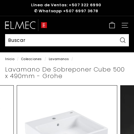
Ir
Línea de Ventas: +507 322 6990
directamente
✆
Whatsapp +507 6997 3678
diapositivas
al
pausa
contenido
E
Nave
L
M
E
Busc
C
Inicio
/
Colecciones
/
Lavamanos
/
Lavamano De Sobreponer Cube 500
x 490mm - Grohe