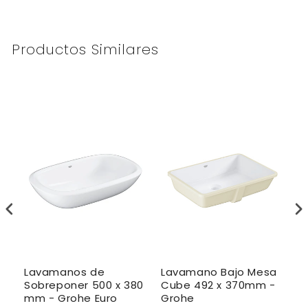
Productos Similares
Lavamanos de
Lavamano Bajo Mesa
L
Sobreponer 500 x 380
Cube 492 x 370mm -
S
mm - Grohe Euro
Grohe
C