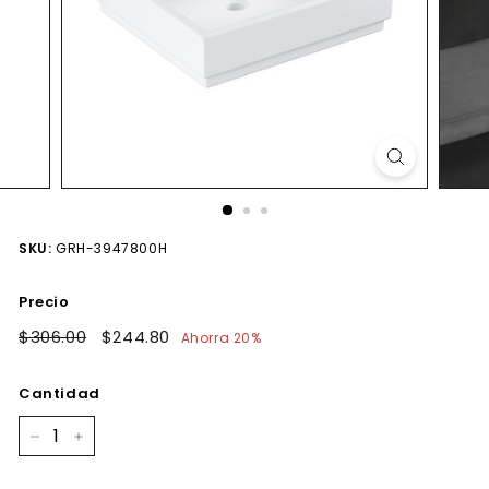
SKU:
GRH-3947800H
Precio
Precio
$306.00
$306.00
Precio
$244.80
$244.80
Ahorra 20%
habitual
de
oferta
Cantidad
−
+