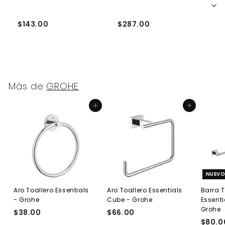
a
4
E
$143.00
$287.00
$
Más de
GROHE
Agregar al carrito
Agregar al carrito
NUEV
Aro Toallero Essentials
Aro Toallero Essentials
Barra 
- Grohe
Cube - Grohe
Essenti
Grohe
$38.00
$
$66.00
$
$80.0
3
6