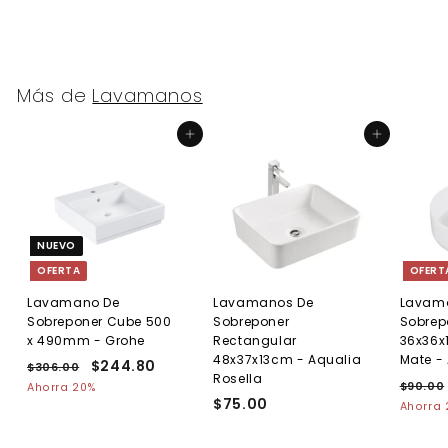
8
6
.
.
0
0
0
0
Más de
Lavamanos
Agregar al carrito
Agregar al carrito
NUEVO
OFERTA
OFERT
Lavamano De
Lavamanos De
Lavam
Sobreponer Cube 500
Sobreponer
Sobrep
x 490mm - Grohe
Rectangular
36x36x
48x37x13cm - Aqualia
Mate -
P
P
$244.80
$
$306.00
$
Rosella
r
r
P
3
2
$90.00
Ahorra 20%
e
0
e
$75.00
$
r
Ahorra
4
6
c
c
e
7
4
.
.
i
i
c
5