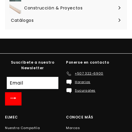
menú
Construcción & Proyectos
Expandir
menú
Catálogos
Suscríbete a nuestro
Ponerse en contacto
Newsletter
+507 322-6900
Suscríbete
Horarios
a
Sucursales
nuestra
lista
de
correo
ELMEC
CONOCE MÁS
Nuestra Compañía
Marcas