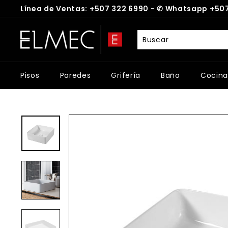
Ir
Línea de Ventas: +507 322 6990 -
✆
Whatsapp +507
directamente
diapositivas
al
E
pausa
contenido
L
M
E
Pisos
Paredes
Grifería
Baño
Cocina
C