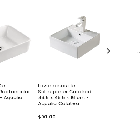
De
Lavamanos de
Lavamanos 
Rectangular
Sobreponer Cuadrado
Sobreponer
- Aqualia
46.5 x 46.5 x 16 cm -
40.5X40.5X1
Aqualia Calatea
Aqualia Pen
$90.00
$80.00