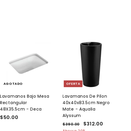
.
.
5
0
0
0
A
g
r
e
g
a
AGOTADO
OFERTA
r
a
l
Lavamanos Bajo Mesa
Lavamanos De Pilon
c
Rectangular
40x40x83.5cm Negro
a
r
48X35.5cm - Deca
Mate - Aqualia
r
Alyssum
$50.00
$
i
t
P
P
$312.00
$
5
$390.00
$
o
r
r
3
Ahorra 20%