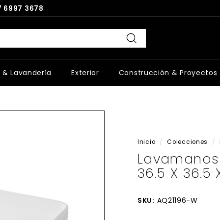
 6997 3678
Buscar
 & Lavandería
Exterior
Construcción & Proyectos
Inicio
/
Colecciones
/
Lavamanos
36.5 X 36.5
SKU:
AQ21196-W