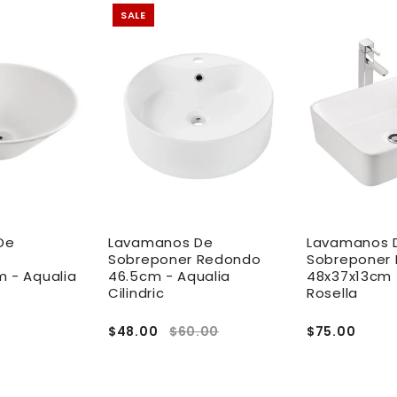
SALE
De
Lavamanos De
Lavamanos 
Sobreponer Redondo
Sobreponer 
m - Aqualia
46.5cm - Aqualia
48x37x13cm 
Cilindric
Rosella
$48.00
$60.00
$75.00