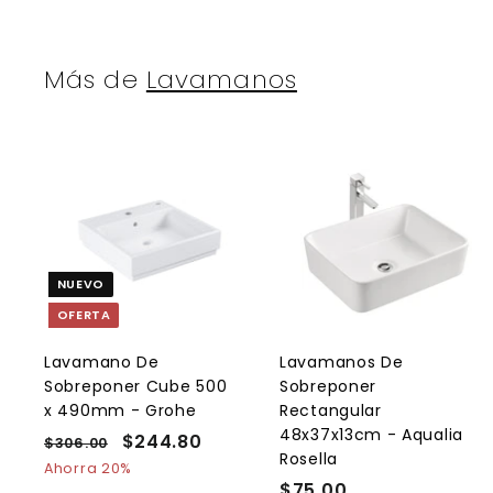
0
0
0
.
0
Más de
Lavamanos
0
A
g
r
r
e
NUEVO
g
a
OFERTA
r
r
a
l
l
Lavamano De
Lavamanos De
c
Sobreponer Cube 500
Sobreponer
a
r
r
x 490mm - Grohe
Rectangular
r
r
48x37x13cm - Aqualia
P
P
$244.80
$
$306.00
$
i
i
Rosella
t
t
r
r
3
2
Ahorra 20%
o
e
0
e
$75.00
$