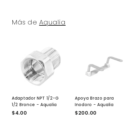
Más de
Aqualia
A
g
r
r
e
g
a
r
r
a
l
l
Adaptador NPT 1/2-G
Apoya Brazo para
c
1/2 Bronce - Aqualia
Inodoro - Aqualia
a
r
r
$4.00
$
$200.00
$
r
r
4
2
i
i
t
t
.
0
o