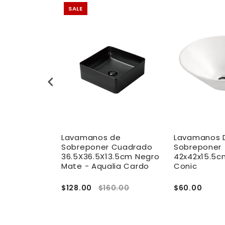
SALE
de
Lavamanos de
Lavamanos 
 Cuadrado
Sobreponer Cuadrado
Sobreponer
m Acero
36.5X36.5X13.5cm Negro
42x42x15.5c
 Aqualia
Mate - Aqualia Cardo
Conic
5.00
$128.00
$160.00
$60.00