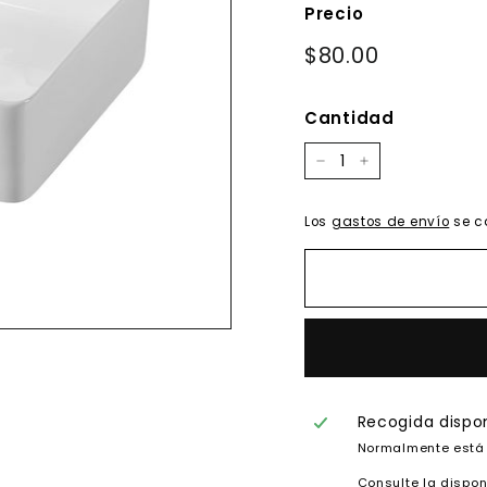
Precio
Precio
$80.00
$80.00
habitual
Cantidad
−
+
Los
gastos de envío
se c
Recogida dispo
Normalmente está 
Consulte la dispon