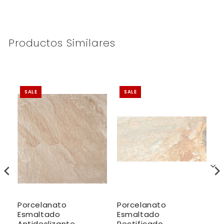
Productos Similares
SALE
SALE
Porcelanato
Porcelanato
P
Esmaltado
Esmaltado
E
Antideslizante
Rectificado
A