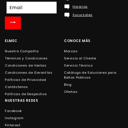
Suscríbete
Horarios
a
Sucursales
nuestra
lista
de
correo
ELMEC
CONOCE MÁS
Nuestra Compañía
Marcas
Términos y Condiciones
Servicio al Cliente
Condiciones de Ventas
Servicio Técnico
Condiciones de Garantías
Catálogo de Soluciones para
Baños Públicos
Políticas de Privacidad
Blog
Contáctenos
Ofertas
Políticas de Despachos
NUESTRAS REDES
Facebook
Instagram
Pinterest