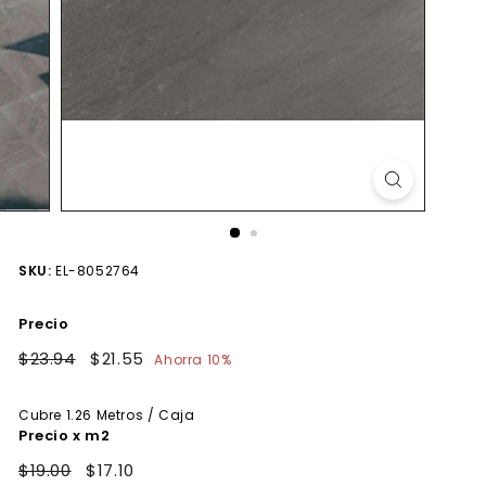
SKU:
EL-8052764
Precio
Precio
$23.94
$23.94
Precio
$21.55
$21.55
Ahorra 10%
habitual
de
oferta
Cubre
1.26
Metros / Caja
Precio x m2
$19.00
$17.10