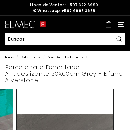
Ir
Línea de Ventas: +507 322 6990
directamente
✆
Whatsapp +507 6997 3678
diapositivas
al
pausa
contenido
E
Nave
L
M
E
Busc
C
Inicio
/
Colecciones
/
Pisos Antideslizantes
/
Porcelanato Esmaltado
Antideslizante 30X60cm Grey - Eliane
Alverstone