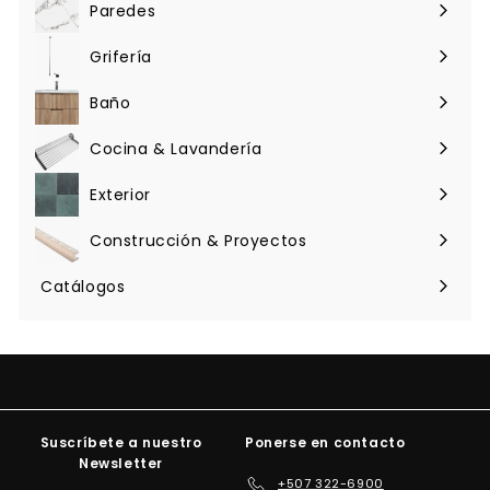
menú
Paredes
Expandir
menú
Grifería
Expandir
menú
Baño
Expandir
menú
Cocina & Lavandería
Expandir
menú
Exterior
Expandir
menú
Construcción & Proyectos
Expandir
menú
Catálogos
Suscríbete a nuestro
Ponerse en contacto
Newsletter
+507 322-6900