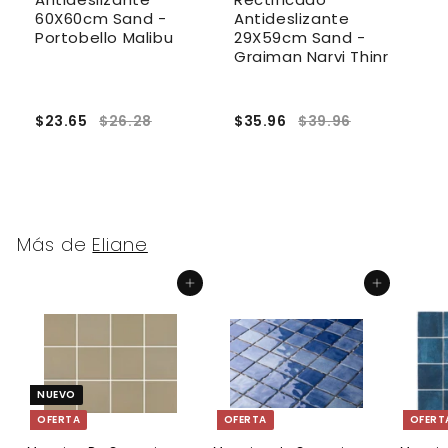
60X60cm Sand -
Antideslizante
3
Portobello Malibu
29X59cm Sand -
A
Graiman Narvi Thinr
$23.65
$26.28
$35.96
$39.96
$
Más de
Eliane
Agregar al carrito
Agregar al carrito
NUEVO
OFERTA
OFERTA
OFERT