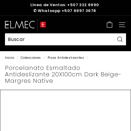
Ir
Línea de Ventas: +507 322 6990
directamente
✆
Whatsapp +507 6997 3678
diapositivas
al
pausa
contenido
E
Nave
L
M
E
Busc
C
Inicio
/
Colecciones
/
Pisos Antideslizantes
/
Porcelanato Esmaltado
Antideslizante 20X100cm Dark Beige-
Margres Native