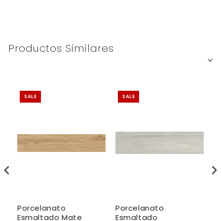
Productos Similares
SALE
SALE
Porcelanato
Porcelanato
P
Esmaltado Mate
Esmaltado
R