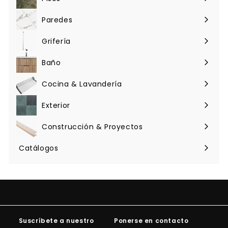
Expandir
menú
Paredes
Expandir
menú
Grifería
Expandir
menú
Baño
Expandir
menú
Cocina & Lavandería
Expandir
menú
Exterior
Expandir
menú
Construcción & Proyectos
Expandir
menú
Catálogos
Suscríbete a nuestro
Ponerse en contacto