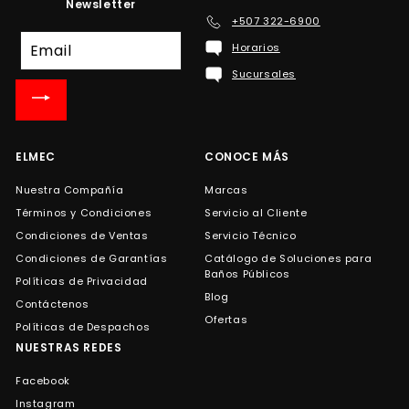
Newsletter
+507 322-6900
Suscríbete
Horarios
a
Sucursales
nuestra
lista
de
correo
ELMEC
CONOCE MÁS
Nuestra Compañía
Marcas
Términos y Condiciones
Servicio al Cliente
Condiciones de Ventas
Servicio Técnico
Condiciones de Garantías
Catálogo de Soluciones para
Baños Públicos
Políticas de Privacidad
Blog
Contáctenos
Ofertas
Políticas de Despachos
NUESTRAS REDES
Facebook
Instagram