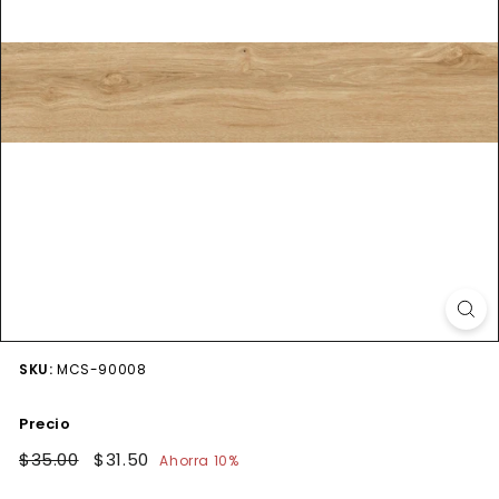
SKU:
MCS-90008
Precio
Precio
$35.00
$35.00
Precio
$31.50
$31.50
Ahorra 10%
habitual
de