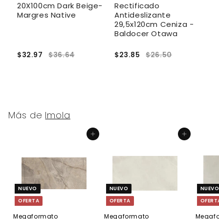
20X100cm Dark Beige-
Rectificado
A
Margres Native
Antideslizante
K
29,5x120cm Ceniza -
Baldocer Otawa
$32.97
$36.64
$23.85
$26.50
$
Más de
Imola
Agregar al carrito
Agregar al carrito
NUEVO
NUEVO
NUEV
OFERTA
OFERTA
OFERT
Megaformato
Megaformato
Megaf