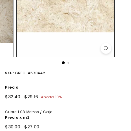
SKU:
GREC-45RBA42
Precio
Precio
$32.40
$32.40
Precio
$29.16
$29.16
Ahorra 10%
habitual
de
oferta
Cubre
1.08
Metros / Caja
Precio x m2
$30.00
$27.00