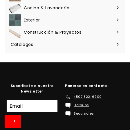
menú
Cocina & Lavandería
Expandir
menú
Exterior
Expandir
menú
Construcción & Proyectos
Expandir
menú
Catálogos
Suscríbete a nuestro
Ponerse en contacto
Newsletter
+507 322-6900
Suscríbete
Horarios
a
Sucursales
nuestra
lista
de