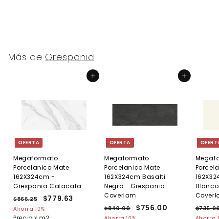
Más de
Grespania
Agregar al carrito
Agregar al carrito
OFERTA
OFERTA
OFERT
Megaformato
Megaformato
Megaf
Porcelanico Mate
Porcelanico Mate
Porcel
162X324cm -
162X324cm Basalti
162X32
Grespania Calacata
Negro - Grespania
Blanco
Coverlam
Cover
P
P
$779.63
$
$866.25
$
r
r
P
P
$756.00
$
P
8
7
$840.00
$
$735.0
Ahorra 10%
e
6
e
r
r
r
8
Precio x m2
7
Ahorra 10%
Ahorra 