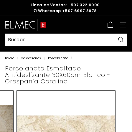
Ir
Línea de Ventas: +507 322 6990
directamente
✆
Whatsapp +507 6997 3678
diapositivas
al
pausa
contenido
E
Nave
L
M
E
Busc
C
Inicio
/
Colecciones
/
Porcelanato
/
Porcelanato Esmaltado
Antideslizante 30X60cm Blanco -
Grespania Coralina