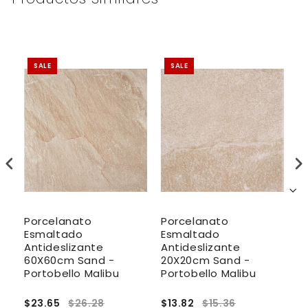
SALE
SALE
Porcelanato
Porcelanato
P
Esmaltado
Esmaltado
E
Antideslizante
Antideslizante
R
60X60cm Sand -
20X20cm Sand -
A
Portobello Malibu
Portobello Malibu
6
E
$23.65
$26.28
$13.82
$15.36
$