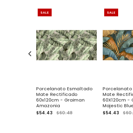
SALE
SALE
 Esmaltado
Porcelanato Esmaltado
Porcelanato
icado
Mate Rectificado
Mate Rectif
laire -
60x120cm - Graiman
60X120cm - 
Avantgarde
Amazonia
Majestic Blu
58.40
$54.43
$60.48
$54.43
$60