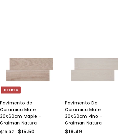
A
A
g
g
r
r
e
e
g
g
a
a
OFERTA
r
r
a
a
l
l
Pavimento de
Pavimento De
c
c
Ceramica Mate
Ceramica Mate
a
a
r
r
30X60cm Maple -
30X60cm Pino -
r
r
Graiman Natura
Graiman Natura
i
i
t
t
P
P
$15.50
$
$19.49
$
$19.37
$
o
o