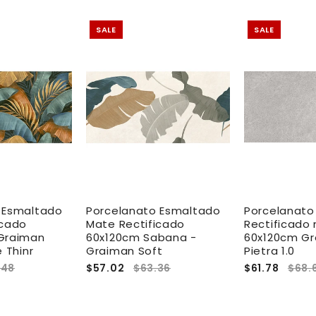
SALE
SALE
 Esmaltado
Porcelanato Esmaltado
Porcelanato
icado
Mate Rectificado
Rectificado
Graiman
60x120cm Sabana -
60x120cm Gre
e Thinr
Graiman Soft
Pietra 1.0
.48
$57.02
$63.36
$61.78
$68.