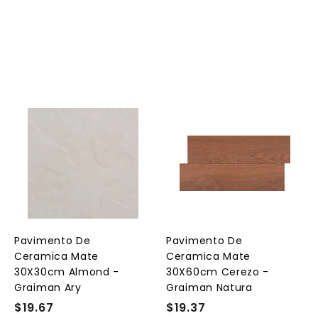
A
A
A
g
g
g
r
r
e
e
e
g
g
g
a
a
a
r
r
a
a
a
l
l
Pavimento De
Pavimento De
c
c
c
Ceramica Mate
Ceramica Mate
a
a
a
r
r
30X30cm Almond -
30X60cm Cerezo -
r
r
Graiman Ary
Graiman Natura
i
i
t
t
$19.67
$
$19.37
$
o
o
o