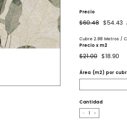
Precio
Precio
Precio
$60.48
$60.48
$54.43
habitual
de
oferta
Cubre
2.88
Metros / C
Precio x m2
$21.00
$18.90
Área (m2) por cubr
Cantidad
−
+