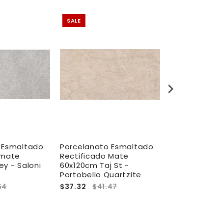
SALE
SALE
 Esmaltado
Porcelanato Esmaltado
Porcelanato
 mate
Rectificado Mate
Mate Rectif
y - Saloni
60x120cm Taj St -
60X120cm - 
Portobello Quartzite
Vicente
64
$37.32
$41.47
$37.58
$41.