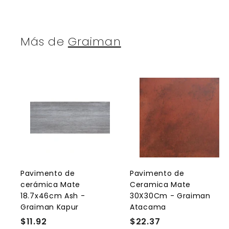
Más de
Graiman
A
g
r
r
e
g
a
r
r
a
l
l
Pavimento de
Pavimento de
c
cerámica Mate
Ceramica Mate
a
r
r
18.7x46cm Ash -
30X30Cm - Graiman
r
r
Graiman Kapur
Atacama
i
i
t
t
$11.92
$
$22.37
$
o