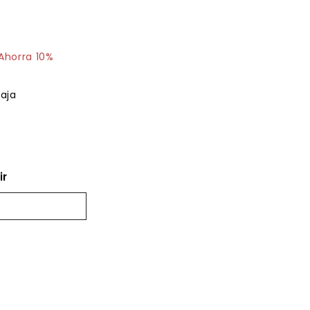
$54.43
Ahorra 10%
aja
ir