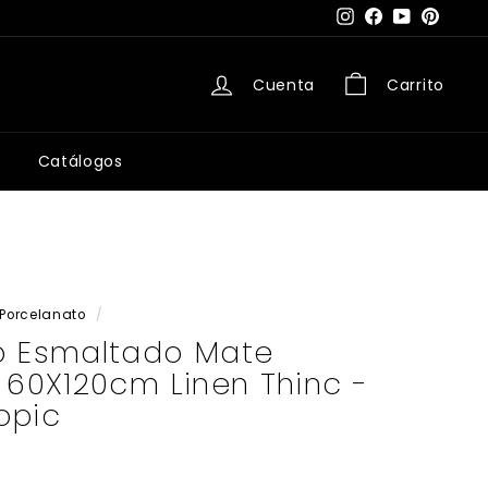
Instagram
Facebook
YouTube
Pintere
Cuenta
Carrito
Catálogos
Porcelanato
/
o Esmaltado Mate
 60X120cm Linen Thinc -
opic