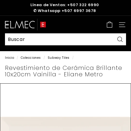
Ir
Línea de Ventas: +507 322 6990
directamente
✆
Whatsapp +507 6997 3678
diapositivas
al
pausa
contenido
E
Nave
L
M
E
Busc
C
Inicio
/
Colecciones
/
Subway Tiles
/
Revestimiento de Cerámica Brillante
10x20cm Vainilla - Eliane Metro