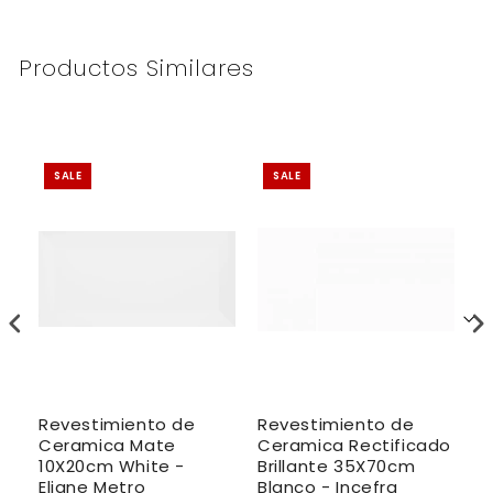
Productos Similares
SALE
SALE
Revestimiento de
Revestimiento de
R
Ceramica Mate
Ceramica Rectificado
C
10X20cm White -
Brillante 35X70cm
1
a
Eliane Metro
Blanco - Incefra
E