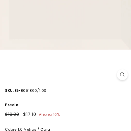
SKU:
EL-8051860/1.00
Precio
Precio
$19.00
$19.00
Precio
$17.10
$17.10
Ahorra 10%
habitual
de
oferta
Cubre
1.0
Metros / Caja