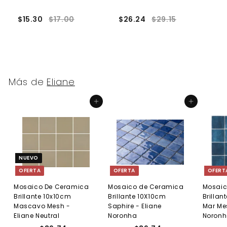
$15.30
$17.00
$26.24
$29.15
$
Más de
Eliane
Agregar al carrito
Agregar al carrito
NUEVO
OFERTA
OFERTA
OFERT
Mosaico De Ceramica
Mosaico de Ceramica
Mosaic
Brillante 10x10cm
Brillante 10X10cm
Brillan
Mascavo Mesh -
Saphire - Eliane
Mar Mes
Eliane Neutral
Noronha
Noron