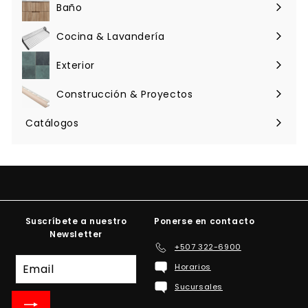
menú
Baño
Expandir
menú
Cocina & Lavandería
Expandir
menú
Exterior
Expandir
menú
Construcción & Proyectos
Expandir
menú
Catálogos
Suscríbete a nuestro
Ponerse en contacto
Newsletter
+507 322-6900
Suscríbete
Horarios
a
Sucursales
nuestra
lista