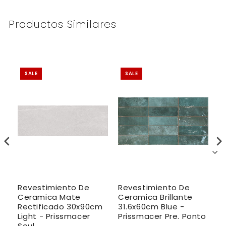
Productos Similares
SALE
SALE
Revestimiento De
Revestimiento De
R
Ceramica Mate
Ceramica Brillante
C
m
Rectificado 30x90cm
31.6x60cm Blue -
2
Light - Prissmacer
Prissmacer Pre. Ponto
P
Soul