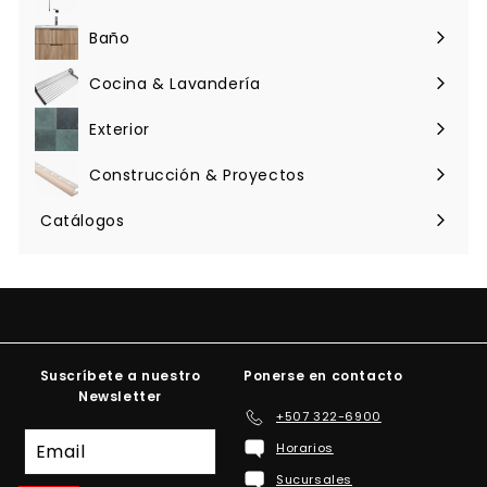
Expandir
menú
Baño
Expandir
menú
Cocina & Lavandería
Expandir
menú
Exterior
Expandir
menú
Construcción & Proyectos
Expandir
menú
Catálogos
Suscríbete a nuestro
Ponerse en contacto
Newsletter
+507 322-6900
Suscríbete
Horarios
a
Sucursales
nuestra