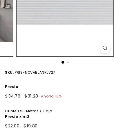
SKU:
PRIS-NOVABLANRLV27
Precio
Precio
$34.76
$34.76
Precio
$31.28
$31.28
Ahorra 10%
habitual
de
oferta
Cubre
1.58
Metros / Caja
Precio x m2
$22.00
$19.80