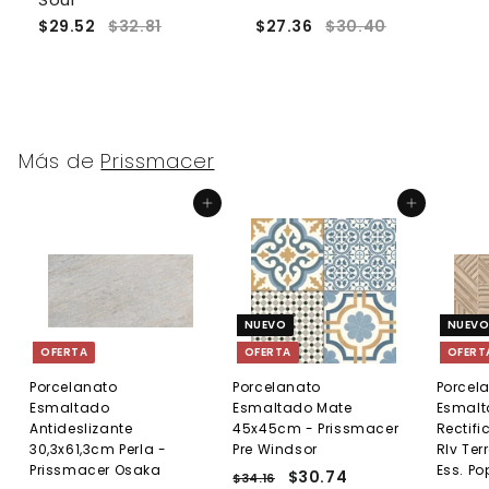
$29.52
$32.81
$27.36
$30.40
$
Más de
Prissmacer
Agregar al carrito
Agregar al carrito
NUEVO
NUEV
OFERTA
OFERTA
OFERT
Porcelanato
Porcelanato
Porcel
Esmaltado
Esmaltado Mate
Esmalt
Antideslizante
45x45cm - Prissmacer
Rectif
30,3x61,3cm Perla -
Pre Windsor
Rlv Ter
Prissmacer Osaka
Ess. Po
P
P
$30.74
$
$34.16
$