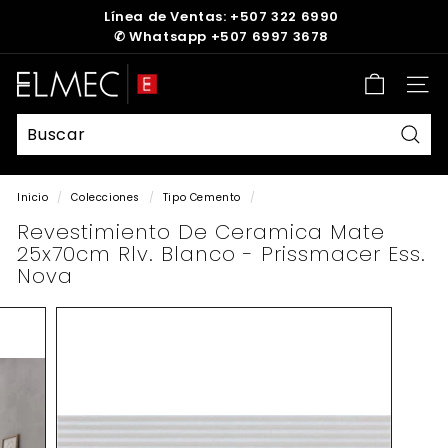
Ir
Línea de Ventas: +507 322 6990
directamente
✆
Whatsapp +507 6997 3678
diapositivas
al
pausa
contenido
E
Nave
L
M
E
Busc
C
Inicio
/
Colecciones
/
Tipo Cemento
/
Revestimiento De Ceramica Mate
25x70cm Rlv. Blanco - Prissmacer Ess.
Nova