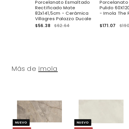
 Rectificado
Porcelanato Esmaltado
Porcelanato
cm Breccia
Rectificado Mate
Pulido 60X12
Imola The
82x141,5cm - Cerámica
- Imola The
Villagres Palazzo Ducale
6.72
$56.38
$62.64
$171.07
$19
Más de
Imola
A
g
r
r
e
NUEVO
NUEVO
g
a