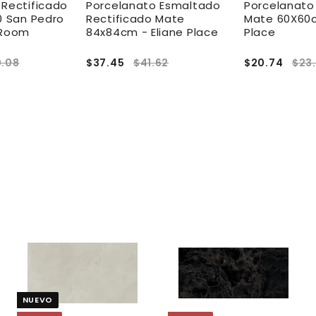
 Rectificado
Porcelanato Esmaltado
Porcelanato
0 San Pedro
Rectificado Mate
Mate 60X60c
 Room
84x84cm - Eliane Place
Place
0.08
$37.45
$41.62
$20.74
$23
A
A
A
g
g
g
r
r
e
e
e
NUEVO
g
g
g
a
a
a