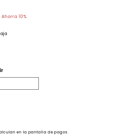
$114.05
Ahorra 10%
aja
ir
alculan en la pantalla de pagos.