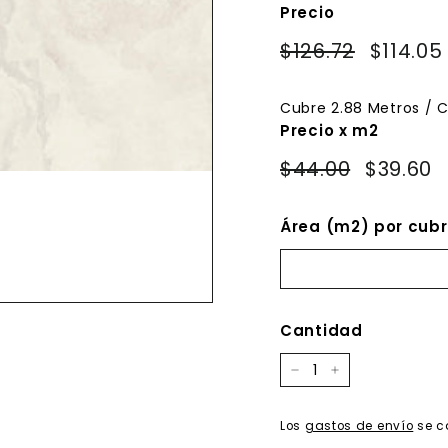
Precio
Precio
Precio
$126.72
$126.72
$114.05
habitual
de
oferta
Cubre
2.88
Metros / C
Precio x m2
$44.00
$39.60
Área (m2) por cubr
Cantidad
−
+
Los
gastos de envío
se c