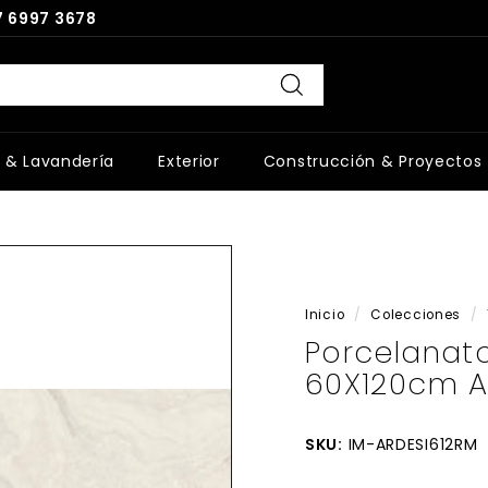
 6997 3678
Buscar
 & Lavandería
Exterior
Construcción & Proyectos
Inicio
/
Colecciones
/
Porcelanat
60X120cm A
SKU:
IM-ARDESI612RM