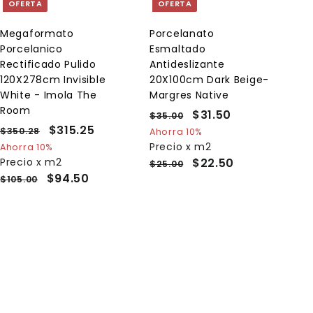
OFERTA
OFERTA
r
r
a
a
l
l
Megaformato
Porcelanato
c
c
Porcelanico
Esmaltado
a
a
r
r
Rectificado Pulido
Antideslizante
r
r
120X278cm Invisible
20X100cm Dark Beige-
i
i
White - Imola The
Margres Native
t
t
o
o
Room
P
P
$31.50
$
$35.00
$
P
P
$315.25
$
r
r
3
3
$350.28
$
Ahorra 10%
r
r
e
5
e
3
3
Precio x m2
Ahorra 10%
1
.
e
5
e
c
c
Precio x m2
$22.50
1
$25.00
.
0
0
c
c
i
i
$94.50
$105.00
5
5
0
.
i
i
o
o
.
0
2
o
o
h
d
8
2
h
d
a
e
5
a
e
b
o
b
o
i
f
i
f
t
e
t
e
u
r
u
r
a
t