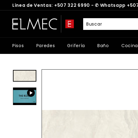
Ir
Línea de Ventas: +507 322 6990 -
✆
Whatsapp +507
directamente
diapositivas
al
E
pausa
contenido
L
M
E
Pisos
Paredes
Grifería
Baño
Cocina
C