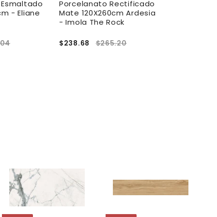
 Esmaltado
Porcelanato Rectificado
Porcelanato
m - Eliane
Mate 120X260cm Ardesia
Rectificado 
- Imola The Rock
84x84cm - E
.04
$238.68
$265.20
$46.36
$51.
A
A
g
g
r
r
e
e
g
g
a
a