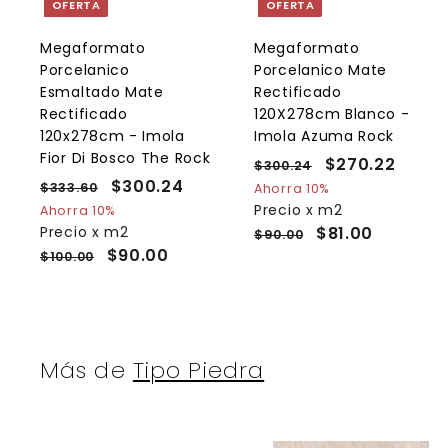
OFERTA
OFERTA
r
r
a
l
l
Megaformato
Megaformato
c
Porcelanico
Porcelanico Mate
a
r
r
Esmaltado Mate
Rectificado
r
r
Rectificado
120X278cm Blanco -
i
i
120x278cm - Imola
Imola Azuma Rock
t
t
o
Fior Di Bosco The Rock
P
P
$270.22
$
$300.24
$
P
P
$300.24
$
r
r
3
2
$333.60
$
Ahorra 10%
r
r
e
0
e
3
3
Precio x m2
Ahorra 10%
7
0
e
3
e
c
c
Precio x m2
$81.00
0
$90.00
0
.
3
c
c
i
i
$90.00
$100.00
0
.
2
.
i
i
o
o
.
4
2
6
o
o
h
d
0
2
2
h
d
a
e
4
a
e
b
o
b
o
i
f
Más de
Tipo Piedra
i
f
t
e
t
e
u
r
u
r
a
t