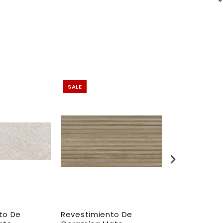
SALE
SALE
to De
Revestimiento De
Revestimien