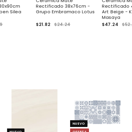
ate
Ceramica Mate
Ceramica M
 30x90cm
Rectificado 38x76cm -
Rectificado
ben Silea
Grupo Embramaco Lotus
Art Beige - 
Masaya
29
$21.82
$24.24
$47.24
$52
A
A
A
g
g
g
r
r
e
e
e
NUEVO
g
g
g
a
a
a
NUEVO
OFERTA