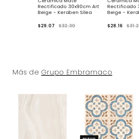
atinado
Ceramica Mate
Ceramica M
 40x120cm
Rectificado 30x90cm Art
Rectificado
ldocer
Beige - Keraben Silea
Beige - Kera
.32
$29.07
$32.30
$28.16
$31.
Más de
Grupo Embramaco
A
g
r
r
e
g
a
NUEVO