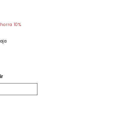
21.82
horra 10%
aja
ir