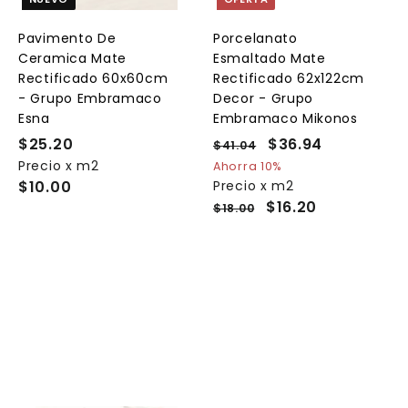
r
r
a
a
a
l
l
Pavimento De
Porcelanato
c
c
c
Ceramica Mate
Esmaltado Mate
a
a
a
r
r
Rectificado 60x60cm
Rectificado 62x122cm
r
r
- Grupo Embramaco
Decor - Grupo
i
i
Esna
Embramaco Mikonos
t
t
o
o
o
$25.20
$
P
P
$36.94
$
$41.04
$
r
r
4
Precio x m2
2
3
Ahorra 10%
e
1
e
$10.00
Precio x m2
5
6
.
c
c
$16.20
$18.00
.
.
0
i
i
2
9
4
o
o
0
4
h
d
a
e
b
o
i
f
t
e
u
r
a
t
l
a