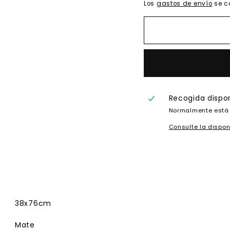
Los
gastos de envío
se c
Recogida dispo
Normalmente está 
Consulte la dispon
38x76cm
Mate