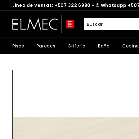
Ir
Línea de Ventas: +507 322 6990 -
✆
Whatsapp +507
directamente
diapositivas
al
E
pausa
contenido
L
M
E
Pisos
Paredes
Grifería
Baño
Cocina
C