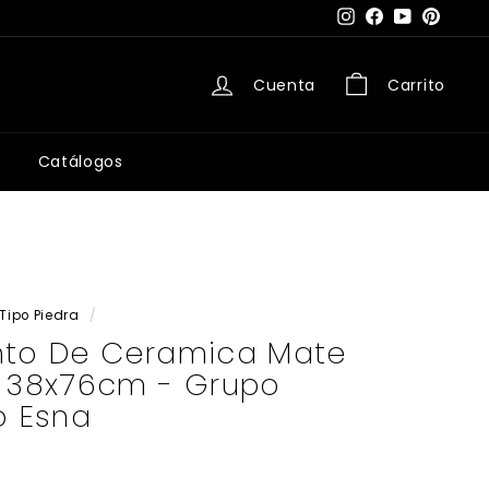
Instagram
Facebook
YouTube
Pintere
Cuenta
Carrito
Catálogos
Tipo Piedra
/
nto De Ceramica Mate
o 38x76cm - Grupo
 Esna