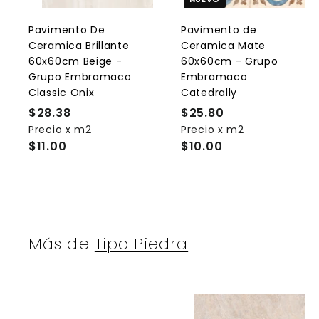
r
r
a
l
l
Pavimento De
Pavimento de
c
Ceramica Brillante
Ceramica Mate
a
r
r
60x60cm Beige -
60x60cm - Grupo
r
r
Grupo Embramaco
Embramaco
i
i
Classic Onix
Catedrally
t
t
o
$28.38
$
$25.80
$
Precio x m2
2
Precio x m2
2
$11.00
$10.00
8
5
.
.
3
8
8
0
Más de
Tipo Piedra