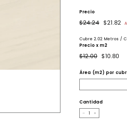
Precio
Precio
Precio
$24.24
$24.24
$21.82
$
A
habitual
de
oferta
Cubre
2.02
Metros / C
Precio x m2
$12.00
$10.80
Área (m2) por cubr
Cantidad
−
+