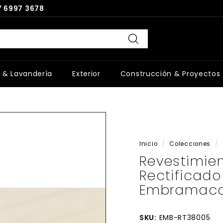
 6997 3678
Buscar
 & Lavandería
Exterior
Construcción & Proyectos
Inicio
/
Colecciones
/
Revestimie
Rectificad
Embramaco
SKU:
EMB-RT38005