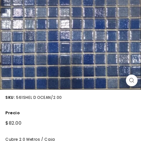
SKU:
561SHEL D OCEAN/2.00
Precio
Precio
$82.00
$82.00
habitual
Cubre
2.0
Metros / Caja