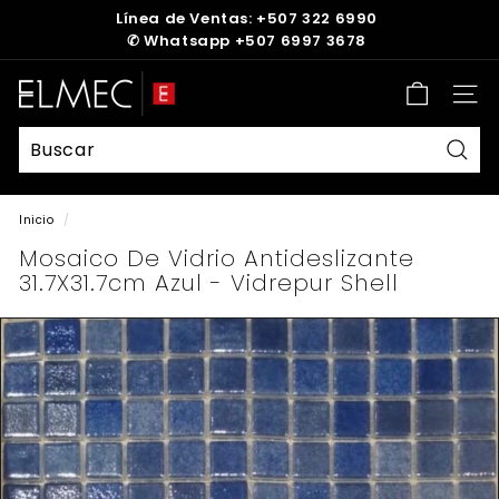
Ir
Línea de Ventas: +507 322 6990
directamente
✆
Whatsapp +507 6997 3678
diapositivas
al
pausa
contenido
E
Nave
L
M
E
Busc
C
Inicio
/
Mosaico De Vidrio Antideslizante
31.7X31.7cm Azul - Vidrepur Shell