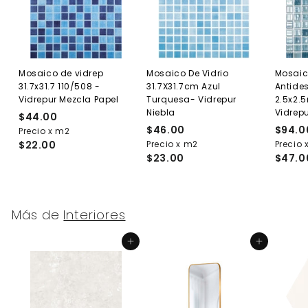
Mosaico de vidrep
Mosaico De Vidrio
Mosaic
31.7x31.7 110/508 -
31.7X31.7cm Azul
Antides
Vidrepur Mezcla Papel
Turquesa- Vidrepur
2.5x2.
Niebla
Vidrep
$44.00
$
$46.00
$
$94.0
Precio x m2
4
$22.00
Precio x m2
4
Precio 
4
$23.00
$47.0
6
.
.
0
0
0
0
Más de
Interiores
Agregar al carrito
Agregar al carrito