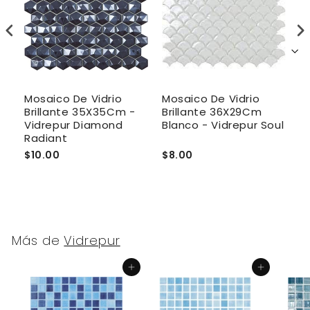
Mosaico De Vidrio
Mosaico De Vidrio
M
Brillante 35X35Cm -
Brillante 36X29Cm
B
Vidrepur Diamond
Blanco - Vidrepur Soul
V
Radiant
$10.00
$8.00
$
Más de
Vidrepur
Agregar al carrito
Agregar al carrito