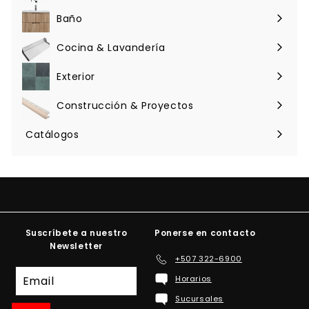
menú
Baño
Expandir
menú
Cocina & Lavandería
Expandir
menú
Exterior
Expandir
menú
Construcción & Proyectos
Expandir
menú
Catálogos
Suscríbete a nuestro
Ponerse en contacto
Newsletter
+507 322-6900
Suscríbete
Horarios
a
Sucursales
nuestra