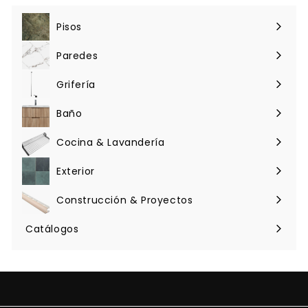
Pisos
Expandir
menú
Paredes
Expandir
menú
Grifería
Expandir
menú
Baño
Expandir
menú
Cocina & Lavandería
Expandir
menú
Exterior
Expandir
menú
Construcción & Proyectos
Expandir
menú
Catálogos