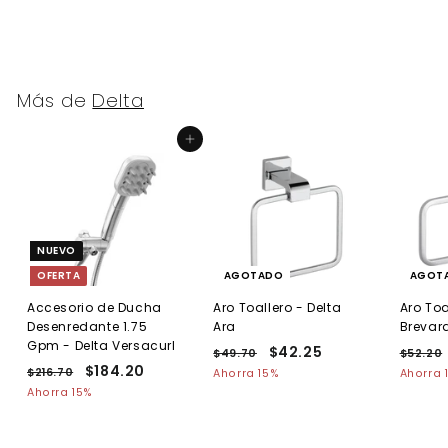
Más de
Delta
Agregar al carrito
NUEVO
OFERTA
AGOTADO
AGOT
Accesorio de Ducha
Aro Toallero - Delta
Aro Toa
Desenredante 1.75
Ara
Brevar
Gpm - Delta Versacurl
P
P
$42.25
$
P
$49.70
$
$52.20
P
P
$184.20
$
r
r
r
4
4
$216.70
$
Ahorra 15%
Ahorra 
r
r
e
9
e
e
2
1
Ahorra 15%
2
.
.
e
1
e
c
c
c
8
.
7
6
c
c
i
i
i
4
2
0
.
i
i
o
o
o