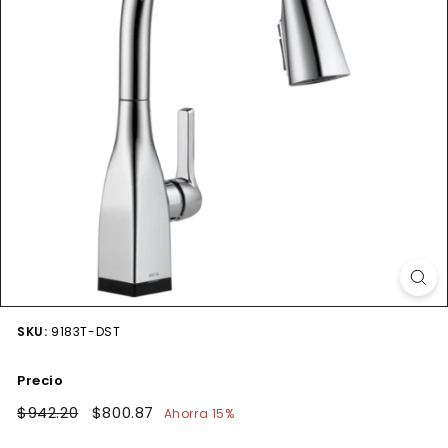
SKU:
9183T-DST
Precio
Precio
$942.20
$942.20
Precio
$800.87
$800.87
Ahorra 15%
habitual
de