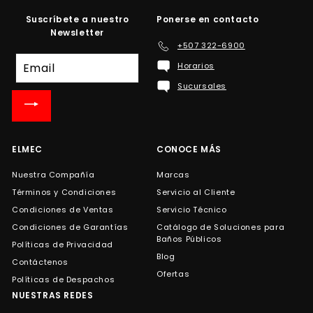
Suscríbete a nuestro
Ponerse en contacto
Newsletter
+507 322-6900
Suscríbete
Horarios
a
Sucursales
nuestra
lista
de
correo
ELMEC
CONOCE MÁS
Nuestra Compañía
Marcas
Términos y Condiciones
Servicio al Cliente
Condiciones de Ventas
Servicio Técnico
Condiciones de Garantías
Catálogo de Soluciones para
Baños Públicos
Políticas de Privacidad
Blog
Contáctenos
Ofertas
Políticas de Despachos
NUESTRAS REDES