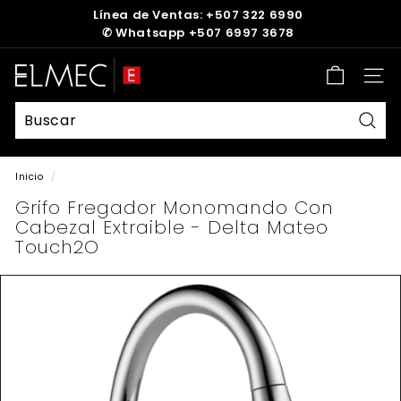
Ir
Línea de Ventas: +507 322 6990
directamente
✆
Whatsapp +507 6997 3678
diapositivas
al
pausa
contenido
E
Nave
L
M
E
Busc
C
Inicio
/
Grifo Fregador Monomando Con
Cabezal Extraible - Delta Mateo
Touch2O