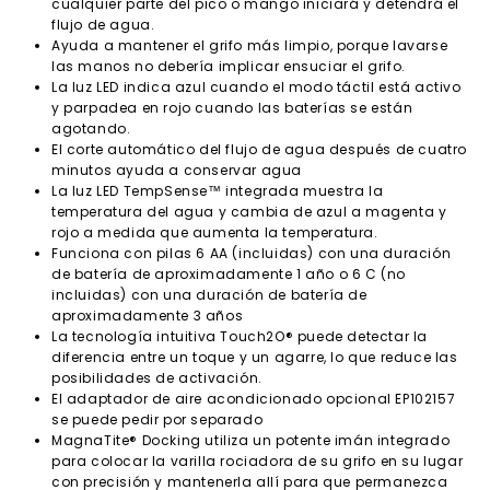
cualquier parte del pico o mango iniciará y detendrá el
flujo de agua.
Ayuda a mantener el grifo más limpio, porque lavarse
las manos no debería implicar ensuciar el grifo.
La luz LED indica azul cuando el modo táctil está activo
y parpadea en rojo cuando las baterías se están
agotando.
El corte automático del flujo de agua después de cuatro
minutos ayuda a conservar agua
La luz LED TempSense™ integrada muestra la
temperatura del agua y cambia de azul a magenta y
rojo a medida que aumenta la temperatura.
Funciona con pilas 6 AA (incluidas) con una duración
de batería de aproximadamente 1 año o 6 C (no
incluidas) con una duración de batería de
aproximadamente 3 años
La tecnología intuitiva Touch2O® puede detectar la
diferencia entre un toque y un agarre, lo que reduce las
posibilidades de activación.
El adaptador de aire acondicionado opcional EP102157
se puede pedir por separado
MagnaTite® Docking utiliza un potente imán integrado
para colocar la varilla rociadora de su grifo en su lugar
con precisión y mantenerla allí para que permanezca