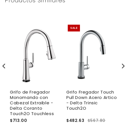
Productos Similares
SALE
Grifo de Fregador
Grifo Fregador Touch
G
Monomando con
Pull Down Acero Artico
M
Cabezal Extraible -
- Delta Trinsic
D
Delta Coranto
Touch2O
P
Touch2O Touchless
$713.00
$482.63
$567.80
$1