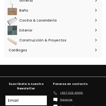
Grifería
Expandir
menú
Baño
Expandir
menú
Cocina & Lavandería
Expandir
menú
Exterior
Expandir
menú
Construcción & Proyectos
Expandir
menú
Catálogos
Suscríbete a nuestro
Ponerse en contacto
Newsletter
+507 322-6900
Suscríbete
Horarios
a