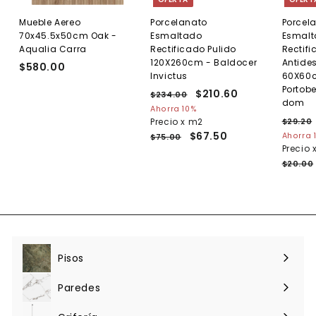
Mueble Aereo
Porcelanato
Porcel
70x45.5x50cm Oak -
Esmaltado
Esmal
Aqualia Carra
Rectificado Pulido
Rectif
120X260cm - Baldocer
Antides
$580.00
$
Invictus
60X60c
5
Portobe
P
P
$210.60
$
$234.00
$
8
dom
r
r
2
2
Ahorra 10%
0
e
3
e
P
Precio x m2
$29.20
1
.
4
c
c
r
$67.50
Ahorra 
$75.00
0
0
.
i
i
e
Precio 
.
0
.
0
o
o
c
$20.00
0
6
h
d
i
0
a
e
o
b
o
h
i
f
a
t
e
b
u
r
i
a
t
t
Pisos
Expandir
l
a
u
menú
a
Paredes
l
Expandir
menú