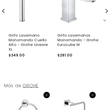
m
Grifo Lavamano
Grifo Lavamanos
G
he
Monomando Cuello
Monomando - Grohe
M
Alto - Grohe Lineare
Eurocube M
-
XL
$349.00
$281.00
$
Más de
GROHE
Agregar al carrito
Agregar al carrito