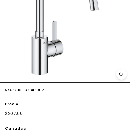
SKU:
GRH-32843002
Precio
Precio
$207.00
$207.00
habitual
Cantidad