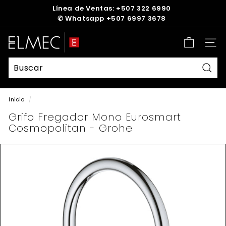
Ir
Línea de Ventas: +507 322 6990
directamente
✆
Whatsapp +507 6997 3678
diapositivas
al
pausa
contenido
E
Nave
L
M
E
Busc
C
Inicio
/
Grifo Fregador Mono Eurosmart
Cosmopolitan - Grohe