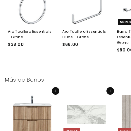
NUEV
Aro Toallero Essentials
Aro Toallero Essentials
Barra 
- Grohe
Cube - Grohe
Essenti
Grohe
$38.00
$
$66.00
$
$80.0
3
6
8
6
.
.
0
0
0
0
Más de
Baños
Agregar al carrito
Agregar al carrito
OFERTA
OFERT