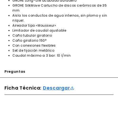
GROHE Long-Life acabado duradero
GROHE SilkMove Cartucho de discos cerámicos de 35
mm
Aisla los conductos de agua internos, sin plomo y sin
níquel.
Aireador tipo «Mousseur»
Limitador de caudal ajustable
Caño tubular giratorio
Caño giratorio 150°
Con conexiones flexibles
Set de fijación metálico
Caudal máximo a 3 bar: 10 l/min
Preguntas
Ficha Técnica:
Descargar