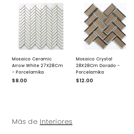
A
g
r
r
e
g
a
r
r
a
l
l
Mosaico Ceramic
Mosaico Crystal
c
Arrow White 27X28Cm
28X28Cm Dorado -
a
r
r
- Porcelamika
Porcelamika
r
r
$8.00
$
$12.00
$
i
i
t
t
8
1
o
.
2
0
.
0
0
0
Más de
Interiores