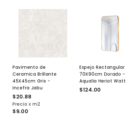
A
g
r
r
e
g
a
r
r
a
l
l
Pavimento de
Espejo Rectangular
c
Ceramica Brillante
70X90cm Dorado -
a
r
r
45X45cm Gris -
Aqualia Heriot Watt
r
r
Incefra Jabu
$124.00
$
i
i
t
t
$20.88
$
1
o
Precio x m2
2
2
$9.00
0
4
.
.
8
0
8
0