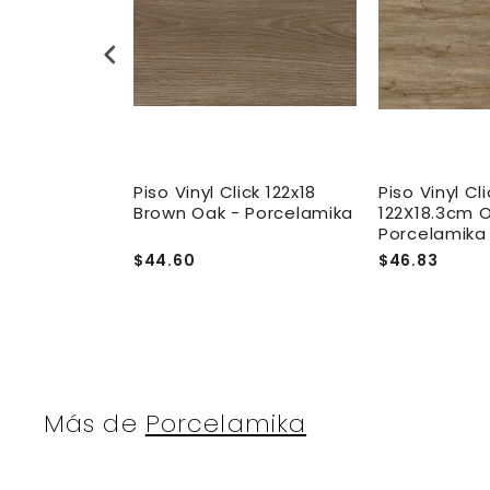
De Ceramica
Piso Vinyl Click 122x18
Piso Vinyl Cli
cm Crema -
Brown Oak - Porcelamika
122X18.3cm 
rio
Porcelamika
$44.60
$46.83
Más de
Porcelamika