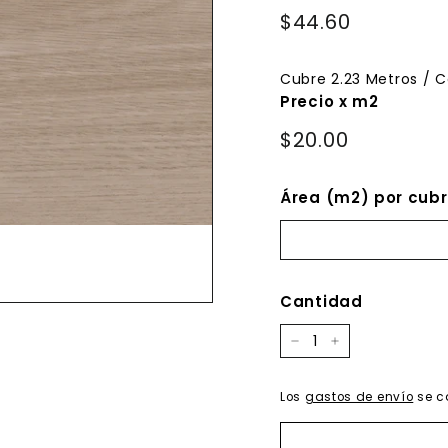
Precio
$44.60
$44.60
habitual
Cubre
2.23
Metros / C
Precio x m2
$20.00
Área (m2) por cubr
Cantidad
−
+
Los
gastos de envío
se c