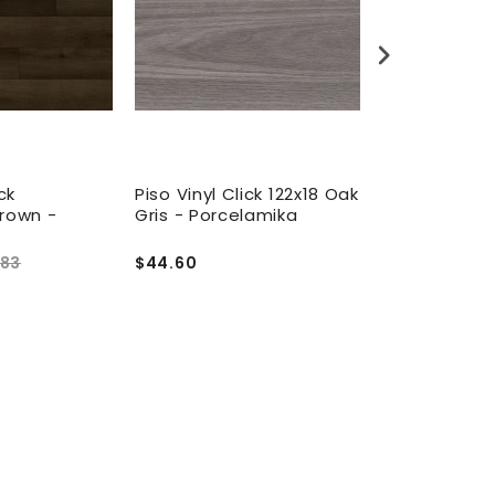
ck
Piso Vinyl Click 122x18 Oak
Piso Vinyl Cli
Brown -
Gris - Porcelamika
122X18.3cm G
Porcelamika
.83
$44.60
$46.83