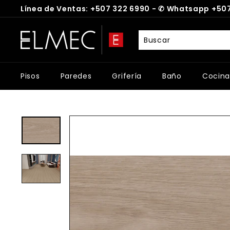
Ir
Línea de Ventas: +507 322 6990 -
✆
Whatsapp +507
directamente
diapositivas
al
E
pausa
contenido
L
M
E
Pisos
Paredes
Grifería
Baño
Cocina
C