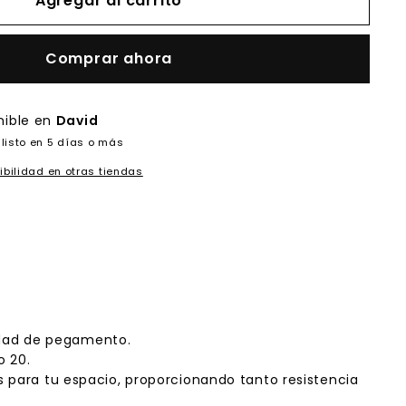
Agregar al carrito
Comprar ahora
nible en
David
listo en 5 días o más
ibilidad en otras tiendas
esidad de pegamento.
o 20.
es para tu espacio, proporcionando tanto resistencia