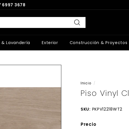
 6997 3678
Buscar
 & Lavandería
Exterior
Construcción & Proyectos
Inicio
/
Piso Vinyl C
SKU:
PKPV12218WT2
Precio