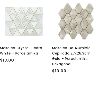
A
A
g
g
r
r
e
e
g
g
a
a
r
r
a
a
l
l
Mosaico Crystal Piedra
Mosaico De Aluminio
c
c
White - Porcelamika
Cepillado 27x28.3cm
a
a
r
r
Gold - Porcelamika
$13.00
$
r
r
Hexagonal
1
i
i
t
t
$10.00
$
3
o
o
1
.
0
0
.
0
0
0