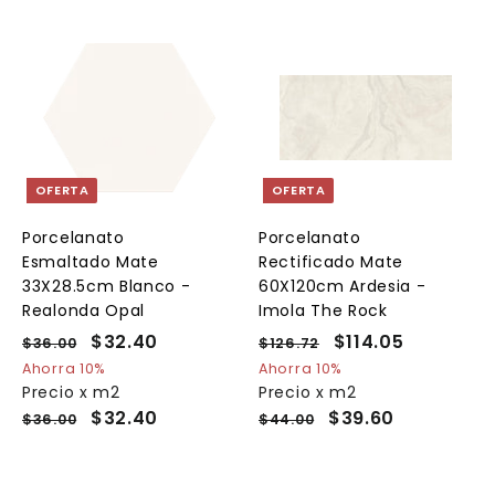
A
A
A
g
g
g
r
r
e
e
e
g
g
g
a
a
a
OFERTA
OFERTA
r
r
a
a
a
l
l
Porcelanato
Porcelanato
c
c
c
Esmaltado Mate
Rectificado Mate
a
a
a
r
r
33X28.5cm Blanco -
60X120cm Ardesia -
r
r
Realonda Opal
Imola The Rock
i
i
t
t
P
P
$32.40
$
P
P
$114.05
$
$36.00
$
$126.72
$
o
o
o
r
r
r
r
3
1
3
1
Ahorra 10%
Ahorra 10%
e
6
e
e
2
e
Precio x m2
Precio x m2
2
1
.
6
c
c
c
c
$32.40
$39.60
$36.00
$44.00
.
4
0
.
i
i
i
i
4
.
0
7
o
o
o
o
2
0
0
h
d
h
d