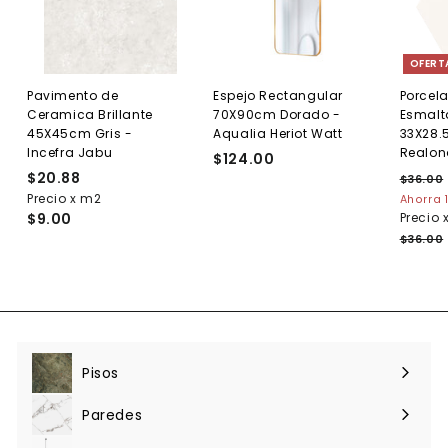
OFERT
Pavimento de
Espejo Rectangular
Porcel
Ceramica Brillante
70X90cm Dorado -
Esmalt
45X45cm Gris -
Aqualia Heriot Watt
33X28.
Incefra Jabu
Realon
$124.00
$
$20.88
$
P
1
$36.00
r
Precio x m2
2
Ahorra 
2
e
$9.00
Precio 
0
4
.
c
$36.00
.
.
i
8
0
o
8
0
h
a
b
i
t
Pisos
Expandir
u
menú
a
Paredes
l
Expandir
menú