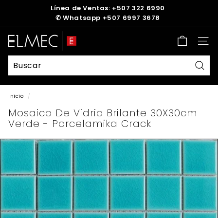
Ir
Línea de Ventas: +507 322 6990
directamente
✆
Whatsapp +507 6997 3678
diapositivas
al
pausa
contenido
E
Nave
L
M
E
Busc
C
Inicio
/
Mosaico De Vidrio Brilante 30X30cm
Verde - Porcelamika Crack