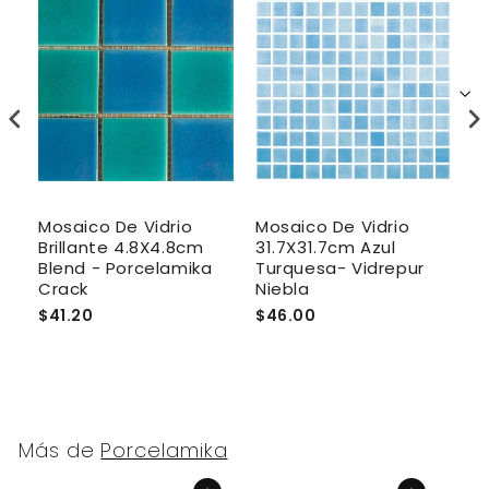
Mosaico De Vidrio
Mosaico De Vidrio
M
r
Brillante 4.8X4.8cm
31.7X31.7cm Azul
A
Blend - Porcelamika
Turquesa- Vidrepur
3
Crack
Niebla
V
$41.20
$46.00
$
Más de
Porcelamika