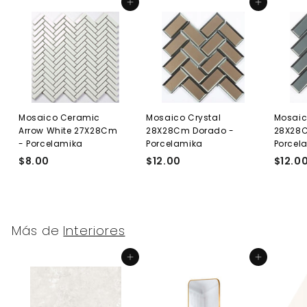
Agregar al carrito
Agregar al carrito
Mosaico Ceramic
Mosaico Crystal
Mosaic
Arrow White 27X28Cm
28X28Cm Dorado -
28X28
- Porcelamika
Porcelamika
Porcel
$8.00
$
$12.00
$
$12.0
8
1
.
2
0
.
0
0
Más de
Interiores
0
Agregar al carrito
Agregar al carrito