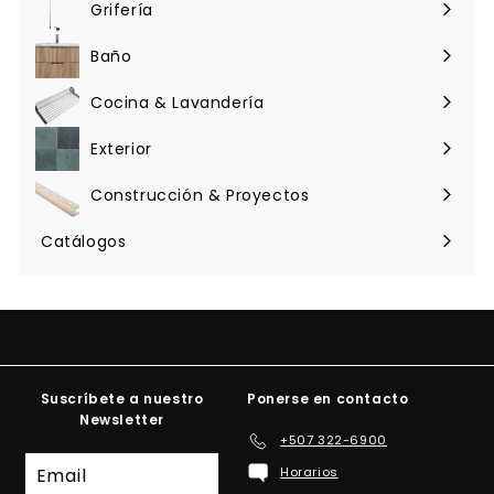
Grifería
Expandir
menú
Baño
Expandir
menú
Cocina & Lavandería
Expandir
menú
Exterior
Expandir
menú
Construcción & Proyectos
Expandir
menú
Catálogos
Suscríbete a nuestro
Ponerse en contacto
Newsletter
+507 322-6900
Suscríbete
Horarios
a