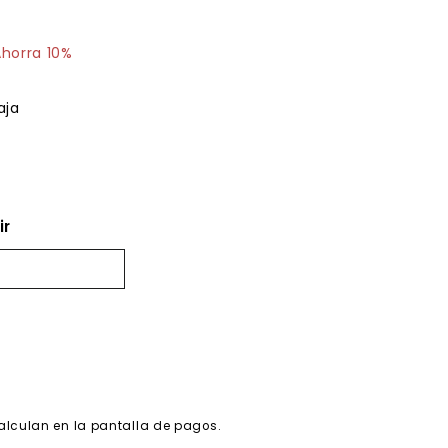
30.49
horra 10%
aja
ir
alculan en la pantalla de pagos.