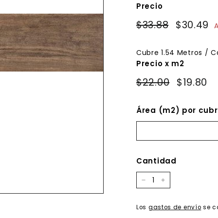
Precio
Precio
Precio
$33.88
$33.88
$30.49
$
A
habitual
de
oferta
Cubre
1.54
Metros / C
Precio x m2
$22.00
$19.80
Área (m2) por cubr
Cantidad
−
+
Los
gastos de envío
se c