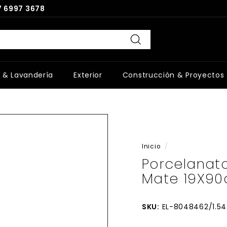
 6997 3678
Buscar
 & Lavandería
Exterior
Construcción & Proyectos
Inicio
/
Porcelanat
Mate 19X90
SKU:
EL-8048462/1.54