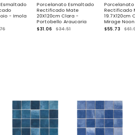
 Esmaltado
Porcelanato Esmaltado
Porcelanato
icado
Rectificado Mate
Rectificado
oio - Imola
20X120cm Clara -
19.7X120cm 
Portobello Araucaria
Mirage Noon
.76
$31.06
$34.51
$55.73
$61.
A
A
A
g
g
g
r
r
e
e
e
g
g
g