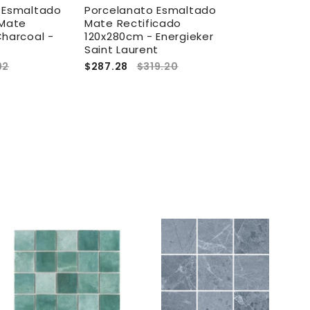
 Esmaltado
Porcelanato Esmaltado
Porcelanato
 Mate
Mate Rectificado
Rectificado
Charcoal -
120x280cm - Energieker
20X120cm F
Saint Laurent
Argenta Sel
92
$287.28
$319.20
$34.56
$38
A
A
g
g
r
r
e
e
g
g