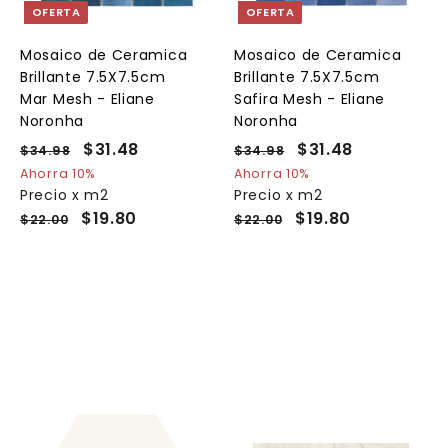
a
a
a
OFERTA
OFERTA
r
r
a
a
a
l
l
Mosaico de Ceramica
Mosaico de Ceramica
c
c
c
Brillante 7.5X7.5cm
Brillante 7.5X7.5cm
a
a
a
r
r
Mar Mesh - Eliane
Safira Mesh - Eliane
r
r
Noronha
Noronha
i
i
t
t
P
P
$31.48
$
P
P
$31.48
$
$34.98
$
$34.98
$
o
o
o
r
r
r
r
3
3
3
3
Ahorra 10%
Ahorra 10%
e
4
e
e
4
e
Precio x m2
Precio x m2
1
1
.
.
c
c
c
c
$19.80
$19.80
$22.00
$22.00
.
.
9
9
i
i
i
i
4
4
8
8
o
o
o
o
8
8
h
d
h
d
a
e
a
e
b
o
b
o
i
f
i
f
t
e
t
e
u
r
u
r
a
t
a
t
l
a
l
a