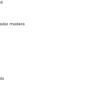
ed
iador madera
ado