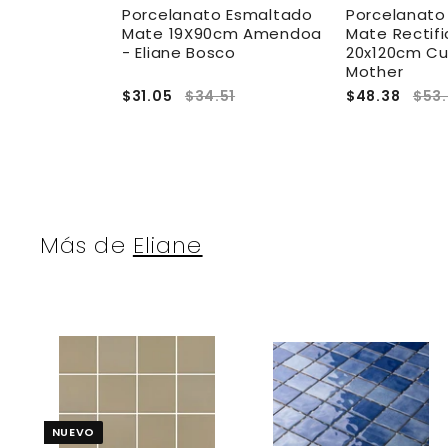
 Esmaltado
Porcelanato Esmaltado
Porcelanato
 Mate
Mate 19X90cm Amendoa
Mate Rectif
h - Baldocer
- Eliane Bosco
20x120cm Cu
Mother
.50
$31.05
$34.51
$48.38
$53
Más de
Eliane
A
g
r
r
e
NUEVO
g