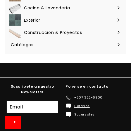
menú
Cocina & Lavandería
Expandir
menú
Exterior
Expandir
menú
Construcción & Proyectos
Expandir
menú
Catálogos
Suscríbete a nuestro
Ponerse en contacto
Newsletter
+507 322-6900
Suscríbete
Horarios
a
Sucursales
nuestra
lista
de