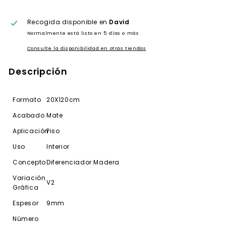
Recogida disponible en
David
Normalmente está listo en 5 días o más
Consulte la disponibilidad en otras tiendas
Descripción
Formato
20X120cm
Acabado
Mate
Aplicación
Piso
Uso
Interior
Concepto
Diferenciador Madera
Variación
V2
Gráfica
Espesor
9mm
Número