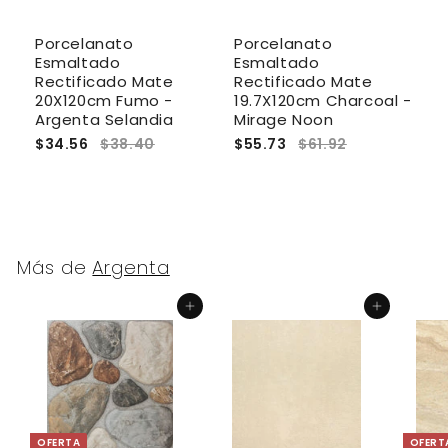
Porcelanato
Porcelanato
P
Esmaltado
Esmaltado
E
Rectificado Mate
Rectificado Mate
R
20X120cm Fumo -
19.7X120cm Charcoal -
2
a
Argenta Selandia
Mirage Noon
A
$34.56
$38.40
$55.73
$61.92
$
Más de
Argenta
Agregar al carrito
Agregar al carrito
OFERTA
OFERT