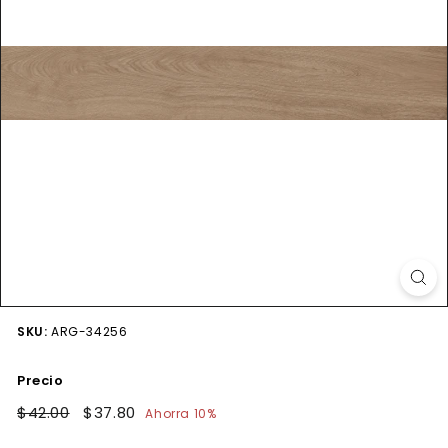
SKU:
ARG-34256
Precio
Precio
$42.00
$42.00
Precio
$37.80
$37.80
Ahorra 10%
habitual
de