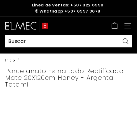
Ir
Línea de Ventas: +507 322 6990
directamente
✆
Whatsapp +507 6997 3678
diapositivas
al
pausa
contenido
E
Nave
L
M
E
Busc
C
Inicio
/
Porcelanato Esmaltado Rectificado
Mate 20X120cm Honey - Argenta
Tatami