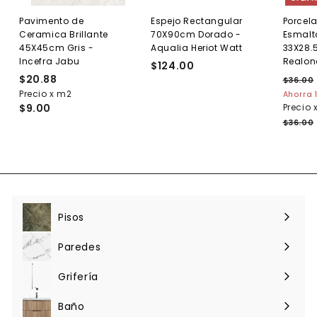
Pavimento de
Espejo Rectangular
Porcel
Ceramica Brillante
70X90cm Dorado -
Esmalt
45X45cm Gris -
Aqualia Heriot Watt
33X28.
Incefra Jabu
Realon
$124.00
$
$20.88
$
P
1
$36.00
r
Precio x m2
2
Ahorra 
2
e
$9.00
Precio 
0
4
.
c
$36.00
.
.
i
8
0
o
8
0
h
a
b
i
t
Pisos
Expandir
u
menú
a
Paredes
l
Expandir
menú
Grifería
Expandir
menú
Baño
Expandir