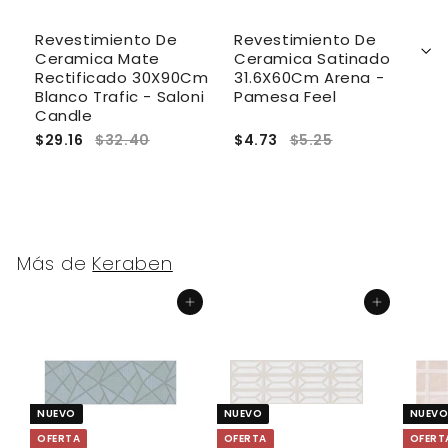
Revestimiento De
Revestimiento De
R
Ceramica Mate
Ceramica Satinado
C
Rectificado 30X90Cm
31.6X60Cm Arena -
2
Blanco Trafic - Saloni
Pamesa Feel
C
Candle
$29.16
$32.40
$4.73
$5.25
$
Más de
Keraben
Agregar al carrito
Agregar al carrito
NUEVO
NUEVO
NUEV
OFERTA
OFERTA
OFERT