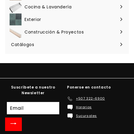
menú
Cocina & Lavandería
Expandir
menú
Exterior
Expandir
menú
Construcción & Proyectos
Expandir
menú
Catálogos
Suscríbete a nuestro
Ponerse en contacto
Newsletter
+507 322-6900
Suscríbete
Horarios
a
Sucursales
nuestra
lista
de