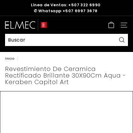
Ir
Línea de Ventas: +507 322 6990
directamente
✆
Whatsapp +507 6997 3678
diapositivas
al
pausa
contenido
E
Nave
L
M
E
Busc
C
Inicio
/
Revestimiento De Ceramica
Rectificado Brillante 30X90Cm Aqua -
Keraben Capitol Art