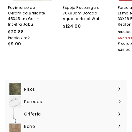
Pavimento de
Espejo Rectangular
Porcel
Ceramica Brillante
70X90cm Dorado -
Esmalt
45X45cm Gris -
Aqualia Heriot Watt
33X28.
Incefra Jabu
Realon
$124.00
$
$20.88
$
P
1
$36.00
r
Precio x m2
2
Ahorra 
2
e
$9.00
Precio 
0
4
.
c
$36.00
.
.
i
8
0
o
8
0
h
a
b
i
t
Pisos
Expandir
u
menú
a
Paredes
l
Expandir
menú
Grifería
Expandir
menú
Baño
Expandir