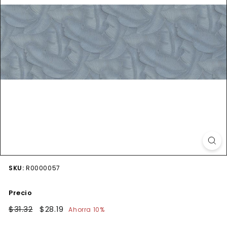
SKU:
R0000057
Precio
Precio
$31.32
$31.32
Precio
$28.19
$28.19
Ahorra 10%
habitual
de