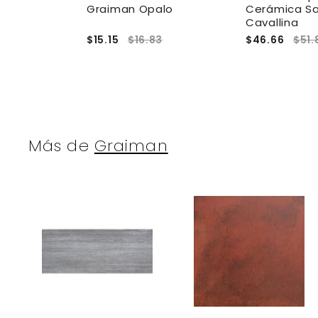
nice
Graiman Opalo
Cerámica Sa
Cavallina
.00
$15.15
$16.83
$46.66
$51.
Más de
Graiman
A
g
r
r
e
g
a
r
r
a