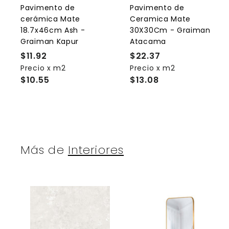
l
l
Pavimento de
Pavimento de
c
cerámica Mate
Ceramica Mate
a
r
r
18.7x46cm Ash -
30X30Cm - Graiman
r
r
Graiman Kapur
Atacama
i
i
t
t
$11.92
$
$22.37
$
o
Precio x m2
1
Precio x m2
2
$10.55
$13.08
1
2
.
.
9
3
2
7
Más de
Interiores
A
g