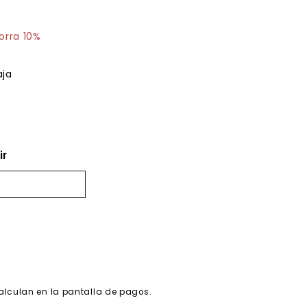
8.01
orra 10%
aja
ir
alculan en la pantalla de pagos.