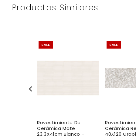
Productos Similares
SALE
SALE
to De
Revestimiento De
Revestimien
ctificado
Cerámica Mate
Cerámica Re
m Blanco -
23.3X41cm Blanco -
40X120 Graph