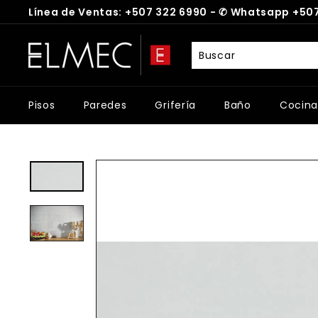
Ir
Línea de Ventas: +507 322 6990 -
✆
Whatsapp +507
directamente
diapositivas
al
E
pausa
contenido
L
M
E
Pisos
Paredes
Grifería
Baño
Cocina
C