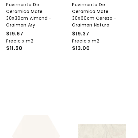
l
l
Pavimento De
Pavimento De
c
c
c
Ceramica Mate
Ceramica Mate
a
a
a
r
r
30X30cm Almond -
30X60cm Cerezo -
r
r
Graiman Ary
Graiman Natura
i
i
t
t
$19.67
$
$19.37
$
o
o
o
Precio x m2
1
Precio x m2
1
$11.50
$13.00
9
9
.
.
6
3
7
7
A
A
A
g
g
g