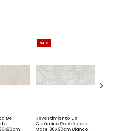
SALE
SALE
to De
Revestimiento De
Revestimien
ate
Cerámica Rectificado
Cerámica M
 30x90cm
Mate 30X90cm Blanco -
Blanco Metri