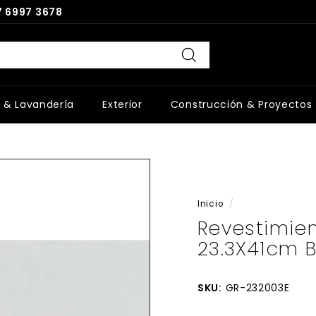
 6997 3678
Buscar
 & Lavandería
Exterior
Construcción & Proyectos
Inicio
/
Revestimie
23.3X41cm 
SKU:
GR-232003E