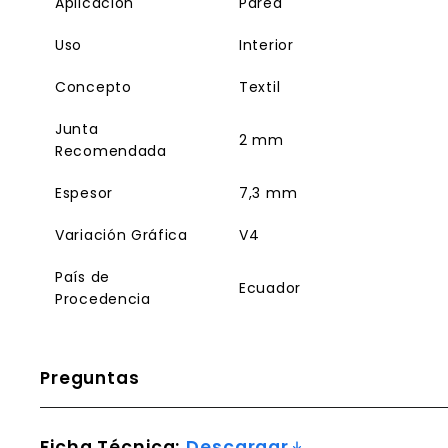
Aplicación
Pared
Uso
Interior
Concepto
Textil
Junta
2 mm
Recomendada
Espesor
7,3 mm
Variación Gráfica
V4
País de
Ecuador
Procedencia
Preguntas
Ficha Técnica:
Descargar