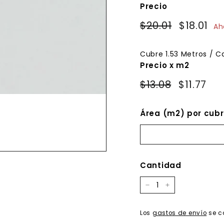
Precio
Precio
Precio
$20.01
$20.01
$18.01
$1
Ah
habitual
de
oferta
Cubre
1.53
Metros / C
Precio x m2
$13.08
$11.77
Área (m2) por cubr
Cantidad
−
+
Los
gastos de envío
se c