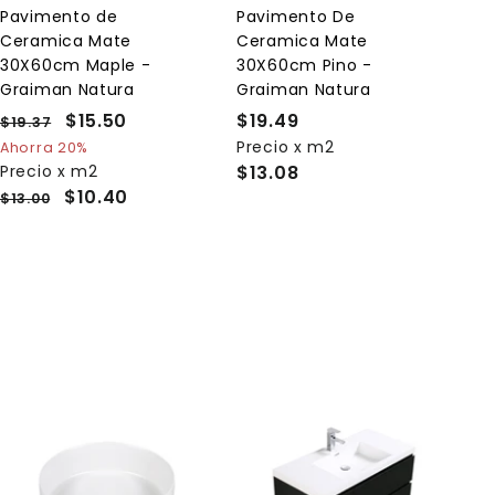
l
l
Pavimento de
Pavimento De
c
c
Ceramica Mate
Ceramica Mate
a
a
r
r
30X60cm Maple -
30X60cm Pino -
r
r
Graiman Natura
Graiman Natura
i
i
t
t
P
P
$15.50
$
$19.49
$
$19.37
$
o
o
r
r
1
1
Precio x m2
1
Ahorra 20%
e
9
e
Precio x m2
$13.08
5
9
.
c
c
$10.40
$13.00
.
.
3
i
i
5
4
7
o
o
0
9
h
d
a
e
b
o
i
f
t
e
u
r
a
t
l
a
A
A
g
g