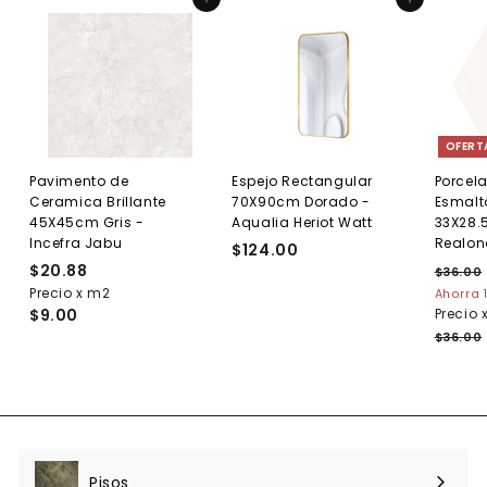
Agregar al carrito
Agregar al carrito
b
o
i
f
i
i
f
t
e
t
t
e
u
r
u
u
r
a
t
a
a
t
l
a
l
l
a
OFERT
Pavimento de
Espejo Rectangular
Porcel
Ceramica Brillante
70X90cm Dorado -
Esmalt
45X45cm Gris -
Aqualia Heriot Watt
33X28.
Incefra Jabu
Realon
$124.00
$
$20.88
$
P
1
$36.00
r
Precio x m2
2
Ahorra 
2
e
$9.00
Precio 
0
4
.
c
$36.00
.
.
i
8
0
o
8
0
h
a
b
i
t
Pisos