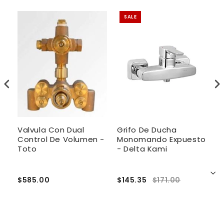
SALE
 -
Valvula Con Dual
Grifo De Ducha
G
Control De Volumen -
Monomando Expuesto
P
Toto
- Delta Kami
D
$585.00
$145.35
$171.00
$