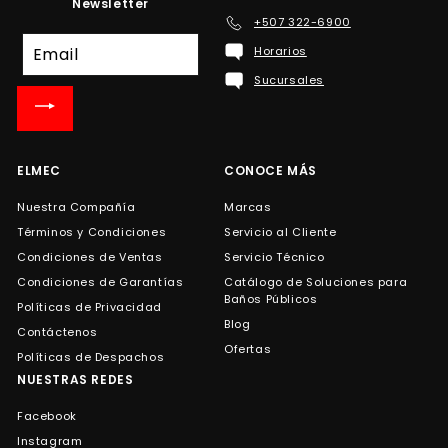
Newsletter
+507 322-6900
Suscríbete
Horarios
a
Sucursales
nuestra
lista
de
correo
ELMEC
CONOCE MÁS
Nuestra Compañía
Marcas
Términos y Condiciones
Servicio al Cliente
Condiciones de Ventas
Servicio Técnico
Condiciones de Garantías
Catálogo de Soluciones para
Baños Públicos
Políticas de Privacidad
Blog
Contáctenos
Ofertas
Políticas de Despachos
NUESTRAS REDES
Facebook
Instagram