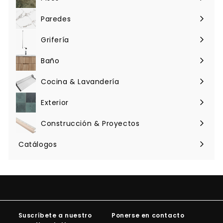
Expandir
u
menú
a
Paredes
l
Expandir
menú
Grifería
Expandir
menú
Baño
Expandir
menú
Cocina & Lavandería
Expandir
menú
Exterior
Expandir
menú
Construcción & Proyectos
Expandir
menú
Catálogos
Suscríbete a nuestro
Ponerse en contacto