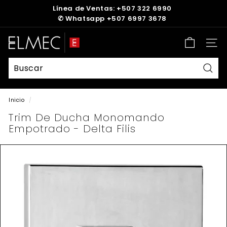
Ir
Línea de Ventas: +507 322 6990
directamente
✆
Whatsapp +507 6997 3678
diapositivas
al
pausa
contenido
E
Nave
L
M
E
Busc
C
Inicio
/
Trim De Ducha Monomando
Empotrado - Delta Filis