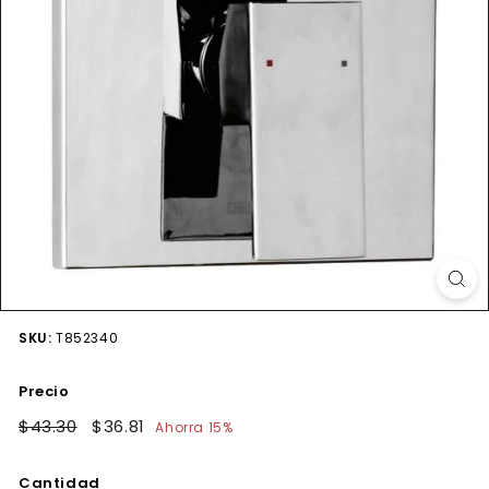
SKU:
T852340
Precio
Precio
$43.30
$43.30
Precio
$36.81
$36.81
Ahorra 15%
habitual
de
oferta
Cantidad