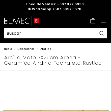
Ir
Línea de Ventas: +507 322 6990
directamente
✆
Whatsapp +507 6997 3678
diapositivas
al
pausa
contenido
E
Nave
L
M
E
Busc
C
Inicio
/
Colecciones
/
Arcillas
/
Arcilla Mate 7X25cm Arena -
Ceramica Andina Fachaleta Rustica