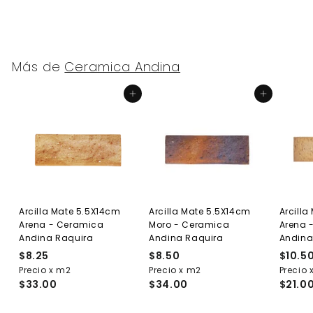
Más de
Ceramica Andina
Agregar al carrito
Agregar al carrito
Arcilla Mate 5.5X14cm
Arcilla Mate 5.5X14cm
Arcill
Arena - Ceramica
Moro - Ceramica
Arena 
Andina Raquira
Andina Raquira
Andin
$8.25
$
$8.50
$
$10.5
Precio x m2
8
Precio x m2
8
Precio 
$33.00
$34.00
$21.0
.
.
2
5