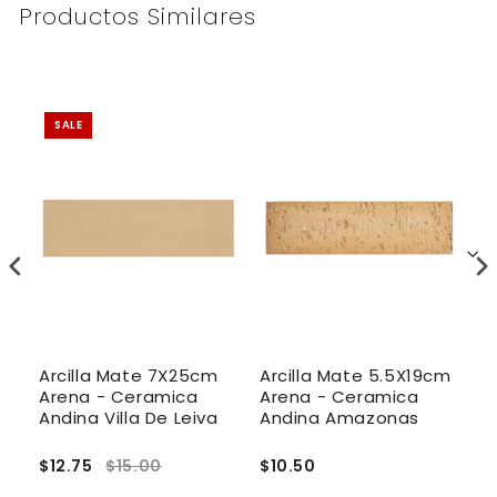
Productos Similares
SALE
Arcilla Mate 7X25cm
Arcilla Mate 5.5X19cm
A
Arena - Ceramica
Arena - Ceramica
A
Andina Villa De Leiva
Andina Amazonas
A
$12.75
$15.00
$10.50
$