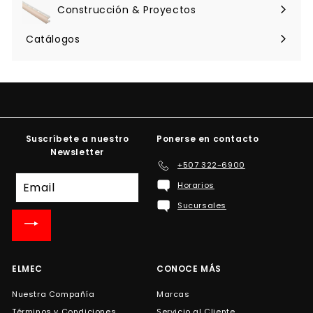
menú
Construcción & Proyectos
Expandir
menú
Catálogos
Suscríbete a nuestro
Ponerse en contacto
Newsletter
+507 322-6900
Suscríbete
Horarios
a
Sucursales
nuestra
lista
de
correo
ELMEC
CONOCE MÁS
Nuestra Compañía
Marcas
Términos y Condiciones
Servicio al Cliente