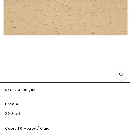
SKU:
CA-001/1MT
Precio
Precio
$20.56
$20.56
habitual
Cubre
1.0
Metros / Caja