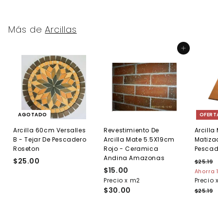
5
0
Más de
Arcillas
Agregar al carrito
AGOTADO
OFERT
Arcilla 60cm Versalles
Revestimiento De
Arcill
B - Tejar De Pescadero
Arcilla Mate 5.5X19cm
Matiza
Roseton
Rojo - Ceramica
Pescad
Andina Amazonas
$25.00
$
P
$25.19
$
$15.00
$
r
2
2
Ahorra 
e
5
Precio x m2
1
Precio 
5
.
c
$30.00
5
$25.19
.
1
i
.
0
9
o
0
0
h