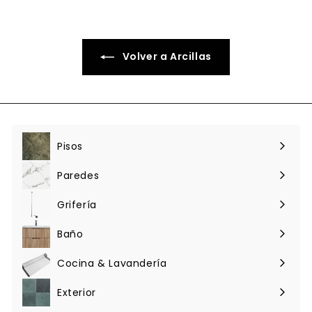
0
a
b
i
t
Volver a Arcillas
u
a
l
Pisos
Expandir
menú
Paredes
Expandir
menú
Grifería
Expandir
menú
Baño
Expandir
menú
Cocina & Lavandería
Expandir
menú
Exterior
Expandir