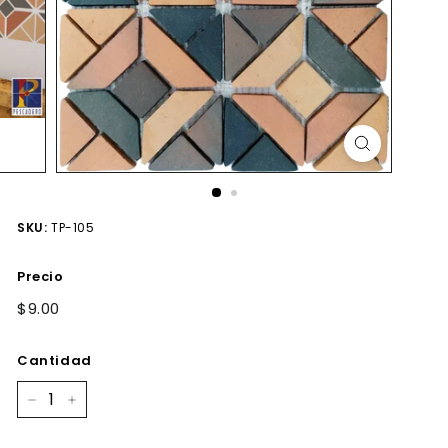
SKU:
TP-105
Precio
Precio
$9.00
$9.00
habitual
Cantidad
−
+