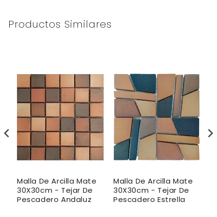
Productos Similares
m
Malla De Arcilla Mate
Malla De Arcilla Mate
M
30X30cm - Tejar De
30X30cm - Tejar De
2
Pescadero Andaluz
Pescadero Estrella
P