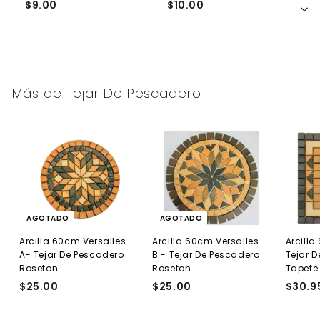
$9.00
$10.00
$
Más de
Tejar De Pescadero
AGOTADO
AGOTADO
Arcilla 60cm Versalles
Arcilla 60cm Versalles
Arcill
A- Tejar De Pescadero
B - Tejar De Pescadero
Tejar 
Roseton
Roseton
Tapete
$25.00
$
$25.00
$
$30.9
2
2
5
5