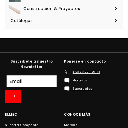
menú
Construcción & Proyectos
Expandir
menú
Catálogos
Suscríbete a nuestro
Ponerse en contacto
Newsletter
+507 322-6900
Suscríbete
Horarios
a
Sucursales
nuestra
lista
de
correo
ELMEC
CONOCE MÁS
Nuestra Compañía
Marcas