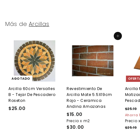
.
.
0
0
0
0
Más de
Arcillas
Agregar al carrito
AGOTADO
OFERT
Arcilla 60cm Versalles
Revestimiento De
Arcill
B - Tejar De Pescadero
Arcilla Mate 5.5X19cm
Matiza
Roseton
Rojo - Ceramica
Pescad
Andina Amazonas
$25.00
$
P
$25.19
$
$15.00
$
r
2
2
Ahorra 
e
5
Precio x m2
1
Precio 
5
.
c
$30.00
5
$25.19
.
1
i
.
0
9
o