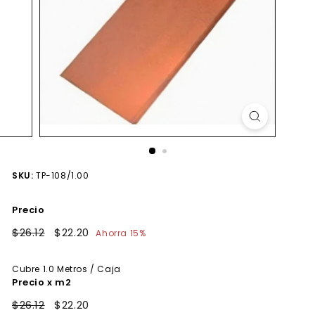
SKU:
TP-108/1.00
Precio
Precio
$26.12
$26.12
Precio
$22.20
$22.20
Ahorra 15%
habitual
de
oferta
Cubre
1.0
Metros / Caja
Precio x m2
$26.12
$22.20