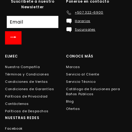
Suscríbete a nuestro
Ponerse en contacto
Newsletter
+507 322-6900
Suscríbete
Horarios
a
Sucursales
nuestra
lista
de
correo
ELMEC
CONOCE MÁS
Nuestra Compañía
Marcas
Términos y Condiciones
Servicio al Cliente
Condiciones de Ventas
Servicio Técnico
Condiciones de Garantías
Catálogo de Soluciones para
Baños Públicos
Políticas de Privacidad
Blog
Contáctenos
Ofertas
Políticas de Despachos
NUESTRAS REDES
Facebook