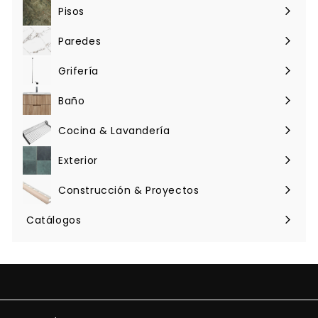
Pisos
Expandir
menú
Paredes
Expandir
menú
Grifería
Expandir
menú
Baño
Expandir
menú
Cocina & Lavandería
Expandir
menú
Exterior
Expandir
menú
Construcción & Proyectos
Expandir
menú
Catálogos