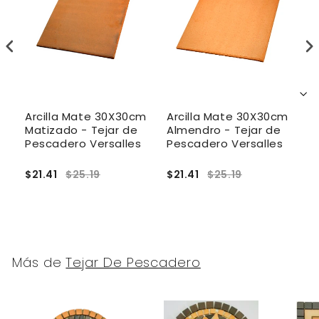
a
Arcilla Mate 30X30cm
Arcilla Mate 30X30cm
A
Matizado - Tejar de
Almendro - Tejar de
T
on
Pescadero Versalles
Pescadero Versalles
P
$21.41
$25.19
$21.41
$25.19
$
Más de
Tejar De Pescadero