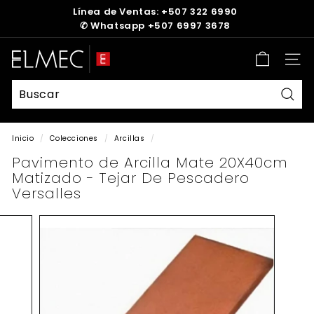
Ir
Línea de Ventas: +507 322 6990
directamente
✆
Whatsapp +507 6997 3678
diapositivas
al
pausa
contenido
E
Nave
L
M
E
Busc
C
Inicio
/
Colecciones
/
Arcillas
/
Pavimento de Arcilla Mate 20X40cm
Matizado - Tejar De Pescadero
Versalles