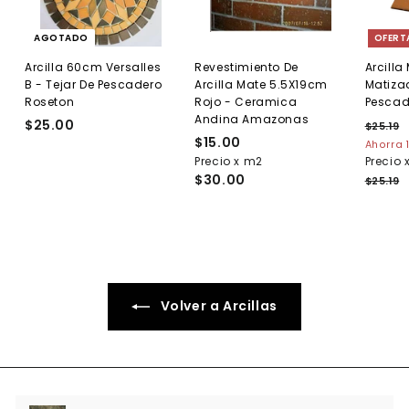
AGOTADO
OFERT
Arcilla 60cm Versalles
Revestimiento De
Arcill
B - Tejar De Pescadero
Arcilla Mate 5.5X19cm
Matiza
Roseton
Rojo - Ceramica
Pescad
Andina Amazonas
$25.00
$
P
$25.19
$
$15.00
$
r
2
2
Ahorra 
e
5
Precio x m2
1
Precio 
5
.
c
$30.00
5
$25.19
.
1
i
.
0
9
o
0
0
h
0
a
b
i
t
Volver a Arcillas
u
a
l