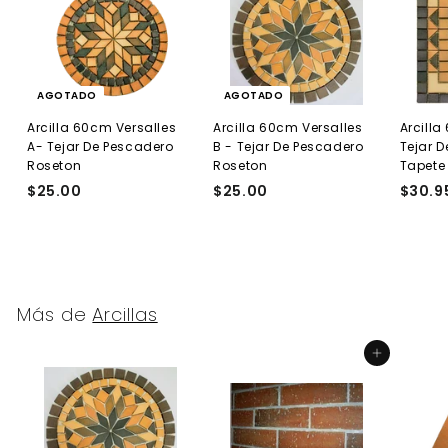
AGOTADO
AGOTADO
Arcilla 60cm Versalles
Arcilla 60cm Versalles
Arcill
A- Tejar De Pescadero
B - Tejar De Pescadero
Tejar 
Roseton
Roseton
Tapete
$25.00
$
$25.00
$
$30.9
2
2
5
5
.
.
0
0
0
0
Más de
Arcillas
Agregar al carrito