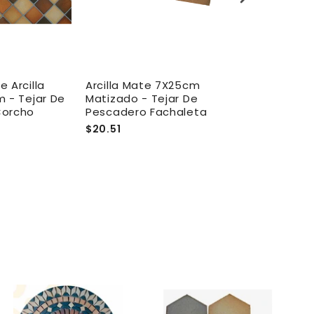
 Arcilla
Arcilla Mate 7X25cm
Arcilla Mat
 - Tejar De
Matizado - Tejar De
Tabaco - Te
Corcho
Pescadero Fachaleta
Pescadero F
$20.51
$20.51