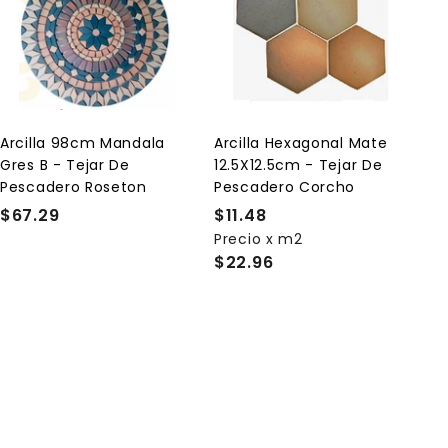
A
A
g
g
r
r
e
e
g
g
a
a
r
r
a
a
l
l
Arcilla 98cm Mandala
Arcilla Hexagonal Mate
c
c
Gres B - Tejar De
12.5X12.5cm - Tejar De
a
a
r
r
Pescadero Roseton
Pescadero Corcho
r
r
$67.29
$
$11.48
$
i
i
t
t
6
Precio x m2
1
o
o
$22.96
7
1
.
.
2
4
9
8