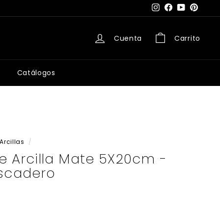
Instagram
Facebook
YouTube
Pintere
Cuenta
Carrito
Catálogos
Arcillas
/
e Arcilla Mate 5X20cm -
escadero