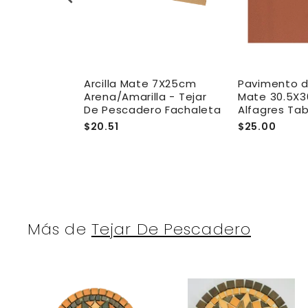
illa Mate
Arcilla Mate 7X25cm
Pavimento de
ejar De
Arena/Amarilla - Tejar
Mate 30.5X3
ndaluz
De Pescadero Fachaleta
Alfagres Tab
$20.51
$25.00
Más de
Tejar De Pescadero