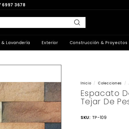
 6997 3678
Buscar
 & Lavandería
Exterior
Construcción & Proyectos
Inicio
/
Colecciones
/
Espacato D
Tejar De P
SKU:
TP-109