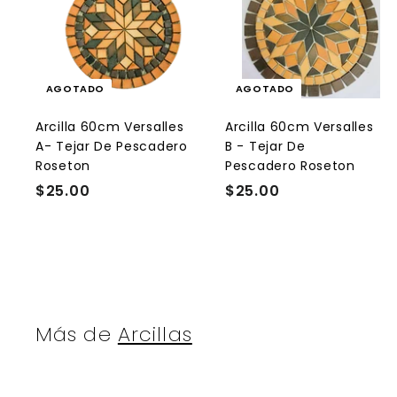
AGOTADO
AGOTADO
Arcilla 60cm Versalles
Arcilla 60cm Versalles
A- Tejar De Pescadero
B - Tejar De
Roseton
Pescadero Roseton
$25.00
$
$25.00
$
2
2
5
5
.
.
0
0
0
0
Más de
Arcillas