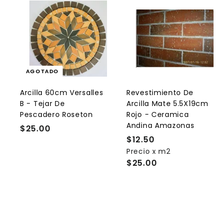
r
AGOTADO
r
l
Arcilla 60cm Versalles
Revestimiento De
B - Tejar De
Arcilla Mate 5.5X19cm
r
Pescadero Roseton
Rojo - Ceramica
r
Andina Amazonas
$25.00
$
i
t
$12.50
$
2
Precio x m2
1
5
$25.00
2
.
.
0
5
0
0