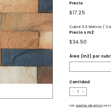
Precio
Precio
$17.25
$17.25
habitual
Cubre
0.5
Metros / Ca
Precio x m2
$34.50
Área (m2) por cubr
Cantidad
−
+
Los
gastos de envío
se c