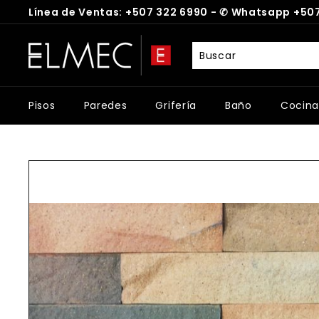
Ir
Línea de Ventas: +507 322 6990 -
✆
Whatsapp +507
directamente
diapositivas
al
E
pausa
contenido
L
M
E
Pisos
Paredes
Grifería
Baño
Cocina
C