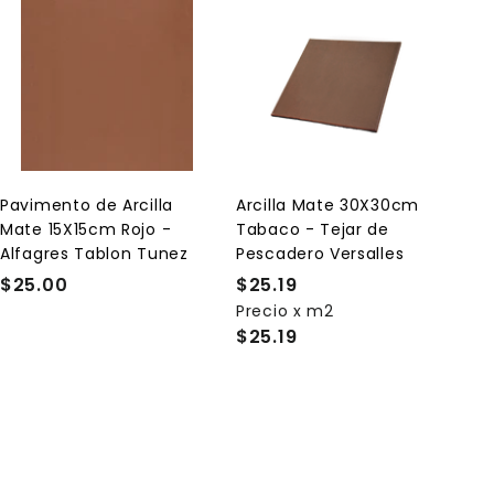
A
A
g
g
r
r
e
e
g
g
a
a
r
r
a
a
l
l
Pavimento de Arcilla
Arcilla Mate 30X30cm
c
c
Mate 15X15cm Rojo -
Tabaco - Tejar de
a
a
r
r
Alfagres Tablon Tunez
Pescadero Versalles
r
r
$25.00
$
$25.19
$
i
i
t
t
2
Precio x m2
2
o
o
$25.19
5
5
.
.
0
1
0
9