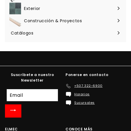
menú
Exterior
Expandir
menú
Construcción & Proyectos
Expandir
menú
Catálogos
Suscríbete a nuestro
Ponerse en contacto
Newsletter
+507 322-6900
Suscríbete
Horarios
a
Sucursales
nuestra
lista
de
correo
ELMEC
CONOCE MÁS