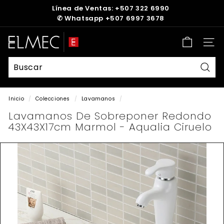
Ir
Línea de Ventas: +507 322 6990
directamente
✆
Whatsapp +507 6997 3678
diapositivas
al
pausa
contenido
E
Nave
L
M
E
Busc
C
Inicio
/
Colecciones
/
Lavamanos
/
Lavamanos De Sobreponer Redondo
43X43X17cm Marmol - Aqualia Ciruelo