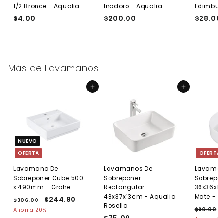
1/2 Bronce - Aqualia
Inodoro - Aqualia
Edimb
$4.00
$
$200.00
$
$28.0
4
2
.
0
0
0
0
.
Más de
Lavamanos
0
0
Agregar al carrito
Agregar al carrito
NUEVO
OFERTA
OFERT
Lavamano De
Lavamanos De
Lavam
Sobreponer Cube 500
Sobreponer
Sobrep
x 490mm - Grohe
Rectangular
36x36x
48x37x13cm - Aqualia
Mate -
P
P
$244.80
$
$306.00
$
Rosella
r
r
P
3
2
$90.00
Ahorra 20%
e
0
e
$75.00
$
r