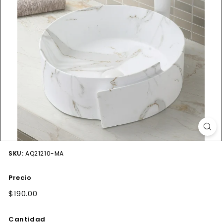
SKU:
AQ21210-MA
Precio
Precio
$190.00
$190.00
habitual
Cantidad