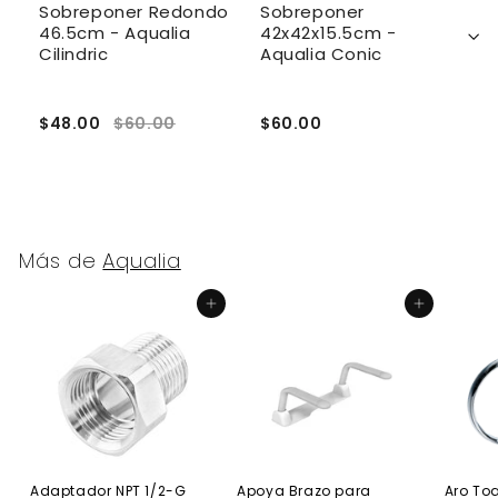
o
Sobreponer Redondo
Sobreponer
S
46.5cm - Aqualia
42x42x15.5cm -
4
Cilindric
Aqualia Conic
$48.00
$60.00
$60.00
$
Más de
Aqualia
Agregar al carrito
Agregar al carrito
Adaptador NPT 1/2-G
Apoya Brazo para
Aro Toa