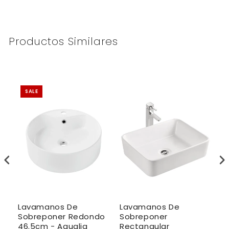
Productos Similares
SALE
Lavamanos De
Lavamanos De
L
Sobreponer Redondo
Sobreponer
S
46.5cm - Aqualia
Rectangular
6