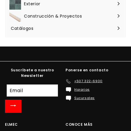
menú
Exterior
Expandir
menú
Construcción & Proyectos
Expandir
menú
Catálogos
Suscríbete a nuestro
Ponerse en contacto
Newsletter
+507 322-6900
Suscríbete
Horarios
a
Sucursales
nuestra
lista
de
correo
ELMEC
CONOCE MÁS