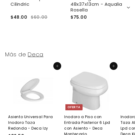
a
Cilindric
48x37x13cm - Aqualia
U
Rosella
$48.00
$60.00
$75.00
$
Más de
Deca
Agregar al carrito
Agregar al carrito
OFERTA
Asiento Universal Para
Inodoro a Piso con
Inodor
Inodoro Taza
Entrada Posterior 6 Lpd
Taza A
Redonda - Deca Izy
con Asiento - Deca
Lpd con
Montecarlo
Deca K