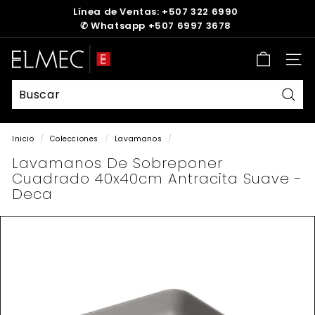
Ir
Línea de Ventas: +507 322 6990
directamente
✆
Whatsapp +507 6997 3678
diapositivas
al
pausa
contenido
E
Nave
L
M
E
Busc
C
Inicio
/
Colecciones
/
Lavamanos
/
Lavamanos De Sobreponer
Cuadrado 40x40cm Antracita Suave -
Deca