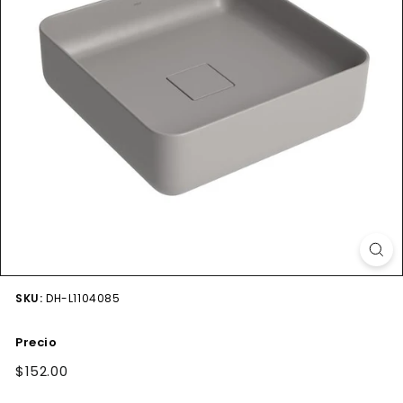
SKU:
DH-L1104085
Precio
Precio
$152.00
$152.00
habitual