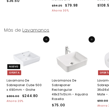
$36.50
$
P
P
$79.98
$
$108.
3
$114.25
$
r
r
1
7
Ahorra 30%
6
e
1
e
9
.
4
c
c
.
5
.
i
i
9
2
0
o
o
Más de
Lavamanos
5
8
h
d
a
e
Agregar al carrito
Agregar al carrito
b
o
i
f
t
e
u
r
a
t
l
a
NUEVO
OFERTA
OFERT
Lavamano De
Lavamanos De
Lavam
Sobreponer Cube 500
Sobreponer
Sobrep
x 490mm - Grohe
Rectangular
36x36x
48x37x13cm - Aqualia
Mate -
P
P
$244.80
$
$306.00
$
Rosella
r
r
P
3
2
$90.00
Ahorra 20%
e
0
e
$75.00
$
r
Ahorra
4
6