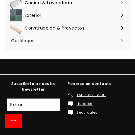
Cocina & Lavandería
Expandir
menú
Exterior
Expandir
menú
Construcción & Proyectos
Expandir
menú
Catálogos
Suscríbete a nuestro
Ponerse en contacto
Newsletter
+507 322-6900
Suscríbete
Horarios
a
Sucursales
nuestra
lista
de
correo