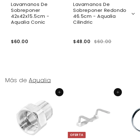
Lavamanos De
Lavamanos De
L
Sobreponer
Sobreponer Redondo
S
42x42x15.5cm -
46.5cm - Aqualia
R
Aqualia Conic
Cilindric
4
a
R
$60.00
$48.00
$60.00
$
Más de
Aqualia
Agregar al carrito
Agregar al carrito
OFERTA