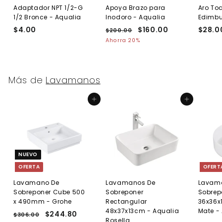
Adaptador NPT 1/2-G
Apoya Brazo para
Aro Toa
1/2 Bronce - Aqualia
Inodoro - Aqualia
Edimb
$4.00
$
P
P
$160.00
$
$28.0
$200.00
$
r
r
2
4
1
Ahorra 20%
e
0
e
.
6
0
c
c
0
0
.
i
i
0
.
0
o
o
Más de
Lavamanos
0
0
h
d
0
a
e
Agregar al carrito
Agregar al carrito
b
o
i
f
t
e
u
r
a
t
l
a
NUEVO
OFERTA
OFERT
Lavamano De
Lavamanos De
Lavam
Sobreponer Cube 500
Sobreponer
Sobrep
x 490mm - Grohe
Rectangular
36x36x
48x37x13cm - Aqualia
Mate -
P
P
$244.80
$
$306.00
$
Rosella