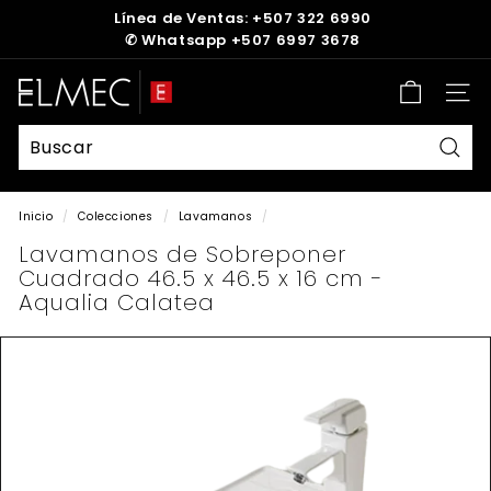
Ir
Línea de Ventas: +507 322 6990
directamente
✆
Whatsapp +507 6997 3678
diapositivas
al
pausa
contenido
E
Nave
L
M
E
Busc
C
Inicio
/
Colecciones
/
Lavamanos
/
Lavamanos de Sobreponer
Cuadrado 46.5 x 46.5 x 16 cm -
Aqualia Calatea