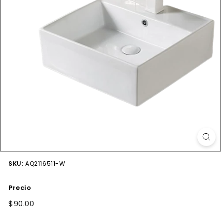
SKU:
AQ2116511-W
Precio
Precio
$90.00
$90.00
habitual