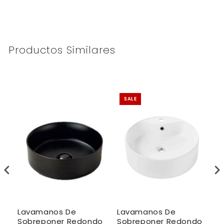
Productos Similares
SALE
Lavamanos De
Lavamanos De
L
o
Sobreponer Redondo
Sobreponer Redondo
S