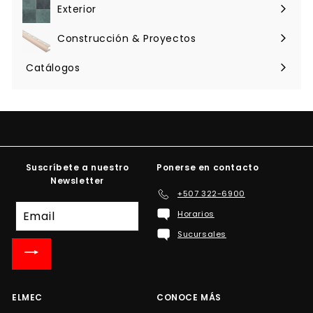
menú
Exterior
Expandir
menú
Construcción & Proyectos
Expandir
menú
Catálogos
Suscríbete a nuestro
Ponerse en contacto
Newsletter
+507 322-6900
Suscríbete
Horarios
a
Sucursales
nuestra
lista
de
correo
ELMEC
CONOCE MÁS