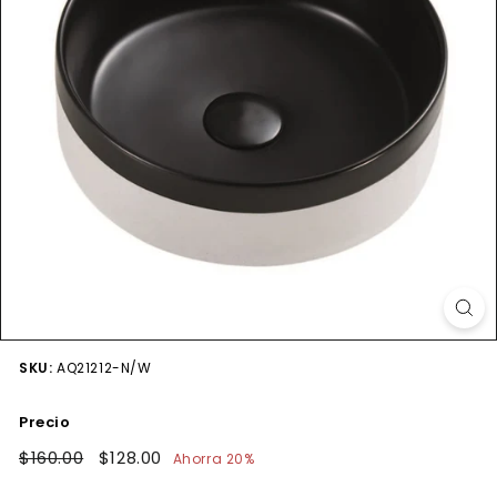
SKU:
AQ21212-N/W
Precio
Precio
$160.00
$160.00
Precio
$128.00
$128.00
Ahorra 20%
habitual
de