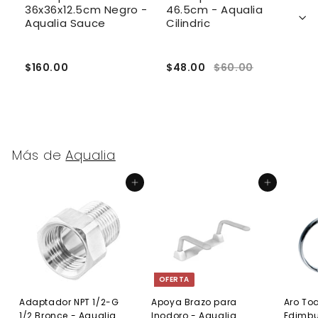
l
36x36x12.5cm Negro -
46.5cm - Aqualia
4
Aqualia Sauce
Cilindric
P
A
$160.00
$48.00
$60.00
$
Más de
Aqualia
Agregar al carrito
Agregar al carrito
OFERTA
Adaptador NPT 1/2-G
Apoya Brazo para
Aro Toa
1/2 Bronce - Aqualia
Inodoro - Aqualia
Edimb