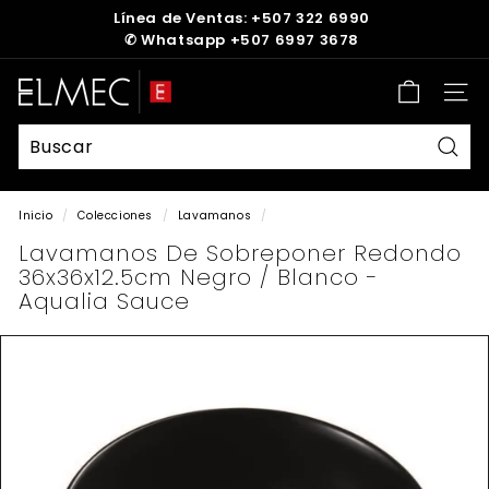
Ir
Línea de Ventas: +507 322 6990
directamente
✆
Whatsapp +507 6997 3678
diapositivas
al
pausa
contenido
E
Nave
L
M
E
Busc
C
Inicio
/
Colecciones
/
Lavamanos
/
Lavamanos De Sobreponer Redondo
36x36x12.5cm Negro / Blanco -
Aqualia Sauce