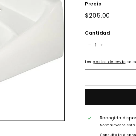
Precio
Precio
$205.00
$205.00
habitual
Cantidad
−
+
Los
gastos de envío
se c
Recogida dispo
Normalmente está 
Consulte la dispon