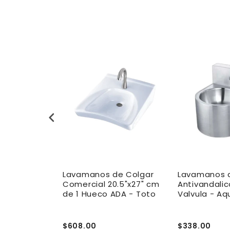
ro y
Lavamanos de Colgar
Lavamanos 
Comercial 20.5"x27" cm
Antivandali
o Izquierdo
de 1 Hueco ADA - Toto
Valvula - Aq
able -
$608.00
$338.00