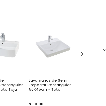
de
Lavamanos de Semi
Grifo de La
Rectangular
Empotrar Rectangular
Sensor a Bat
oto Toja
50X45cm - Toto
Stern Trendy
$180.00
$300.00