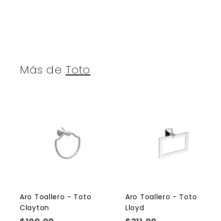
Más de
Toto
A
g
r
r
e
g
a
r
r
a
l
l
Aro Toallero - Toto
Aro Toallero - Toto
c
Clayton
Lloyd
a
r
r