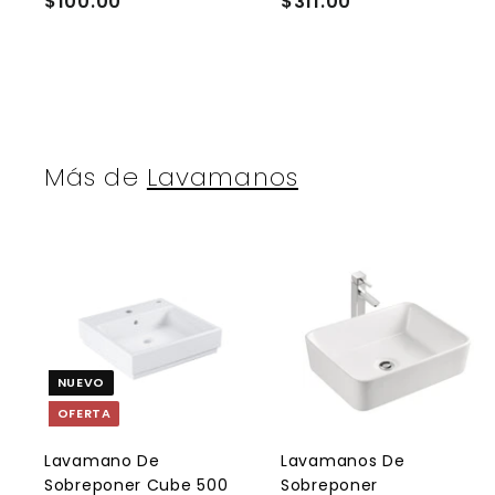
$100.00
$
$311.00
$
r
r
1
3
i
i
t
t
0
1
o
0
1
.
.
0
0
0
0
Más de
Lavamanos
A
g
r
r
e
NUEVO
g
a
OFERTA
r
r
a
l
l
Lavamano De
Lavamanos De
c
Sobreponer Cube 500
Sobreponer
a