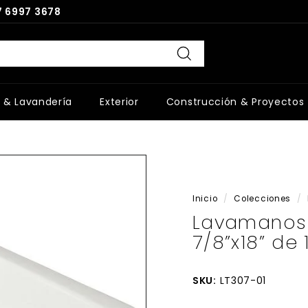
 6997 3678
Buscar
 & Lavandería
Exterior
Construcción & Proyectos
Inicio
/
Colecciones
/
Lavamanos 
7/8”x18” de
SKU:
LT307-01