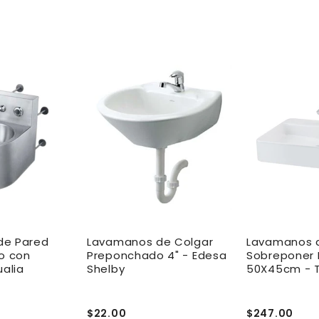
de Pared
Lavamanos de Colgar
Lavamanos 
co con
Preponchado 4" - Edesa
Sobreponer 
ualia
Shelby
50X45cm - T
$22.00
$247.00