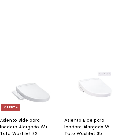
A
A
g
g
r
r
e
e
g
g
a
a
OFERTA
r
r
a
a
l
l
Asiento Bide para
Asiento Bide para
c
c
Inodoro Alargado W+ -
Inodoro Alargado W+ -
a
a
r
r
Toto Washlet S2
Toto Washlet S5