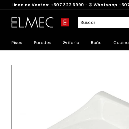
Ir
Línea de Ventas: +507 322 6990 -
✆
Whatsapp +507
directamente
diapositivas
al
E
pausa
contenido
L
M
E
Pisos
Paredes
Grifería
Baño
Cocina
C