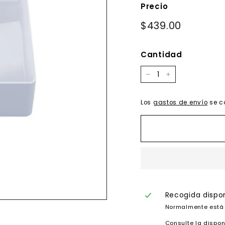
Precio
Precio
$439.00
$439.00
habitual
Cantidad
−
+
Los
gastos de envío
se c
Recogida dispo
Normalmente está 
Consulte la dispon