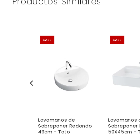
Productos Similares
SALE
SALE
de
Lavamanos de
Lavamanos 
 Cuadrado
Sobreponer Redondo
Sobreponer 
 16 cm -
49cm - Toto
50X45cm - T
atea