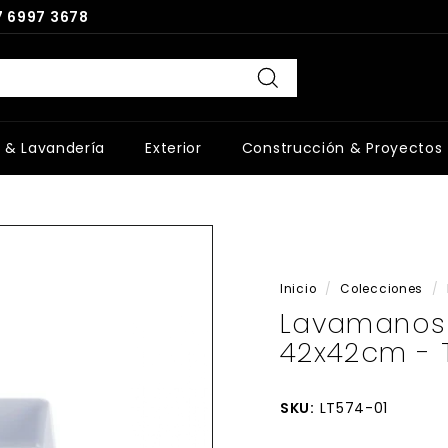
 6997 3678
Buscar
 & Lavandería
Exterior
Construcción & Proyectos
Inicio
/
Colecciones
/
Lavamanos
42x42cm - 
SKU:
LT574-01