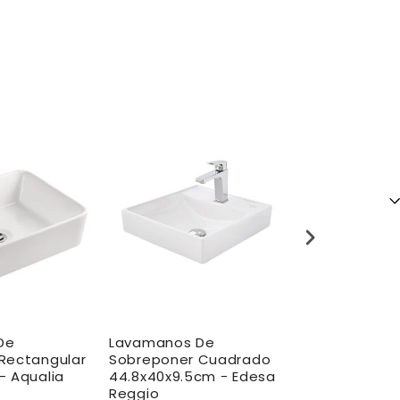
De
Lavamanos De
Lavamanos 
Rectangular
Sobreponer Cuadrado
Sobreponer
- Aqualia
44.8x40x9.5cm - Edesa
60X38X12cm 
Reggio
Ulmo