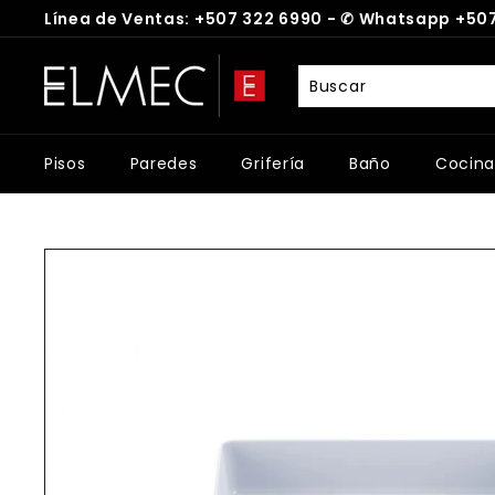
Ir
Línea de Ventas: +507 322 6990 -
✆
Whatsapp +507
directamente
diapositivas
al
E
pausa
contenido
L
M
E
Pisos
Paredes
Grifería
Baño
Cocina
C