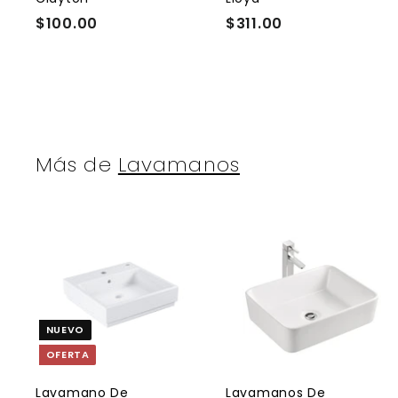
a
r
r
$100.00
$
$311.00
$
r
r
1
3
i
i
t
t
0
1
o
0
1
.
.
0
0
0
0
Más de
Lavamanos
A
g
r
r
e
NUEVO
g
a
OFERTA
r
r
a
l
l
Lavamano De
Lavamanos De