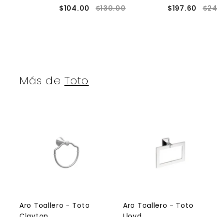
$104.00
$130.00
$197.60
$24
Más de
Toto
A
g
r
r
e
g
a
r
r
a
l
l
Aro Toallero - Toto
Aro Toallero - Toto
c
Clayton
Lloyd