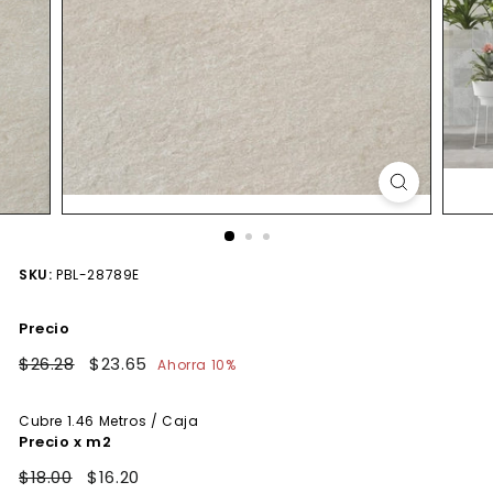
SKU:
PBL-28789E
Precio
Precio
$26.28
$26.28
Precio
$23.65
$23.65
Ahorra 10%
habitual
de
oferta
Cubre
1.46
Metros / Caja
Precio x m2
$18.00
$16.20