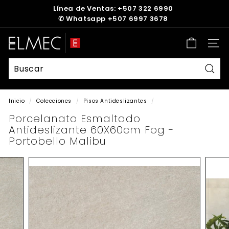
Ir
Línea de Ventas: +507 322 6990
directamente
✆
Whatsapp +507 6997 3678
diapositivas
al
pausa
contenido
E
Nave
L
M
E
Busc
C
Inicio
/
Colecciones
/
Pisos Antideslizantes
/
Porcelanato Esmaltado
Antideslizante 60X60cm Fog -
Portobello Malibu