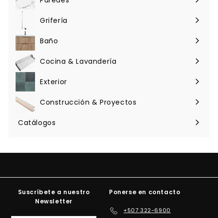
Expandir
menú
Grifería
Expandir
menú
Baño
Expandir
menú
Cocina & Lavandería
Expandir
menú
Exterior
Expandir
menú
Construcción & Proyectos
Expandir
menú
Catálogos
Suscríbete a nuestro
Ponerse en contacto
Newsletter
+507 322-6900