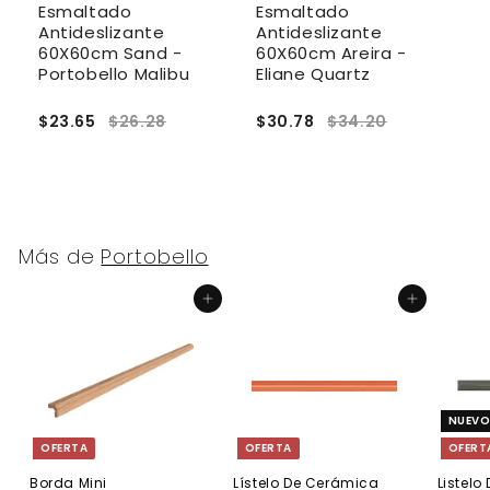
Esmaltado
Esmaltado
E
Antideslizante
Antideslizante
A
60X60cm Sand -
60X60cm Areira -
3
to
Portobello Malibu
Eliane Quartz
E
$23.65
$26.28
$30.78
$34.20
$
Más de
Portobello
Agregar al carrito
Agregar al carrito
NUEV
OFERTA
OFERTA
OFERT
Borda Mini
Lístelo De Cerámica
Listel