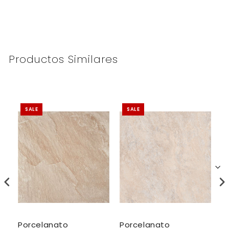
Productos Similares
SALE
SALE
Porcelanato
Porcelanato
P