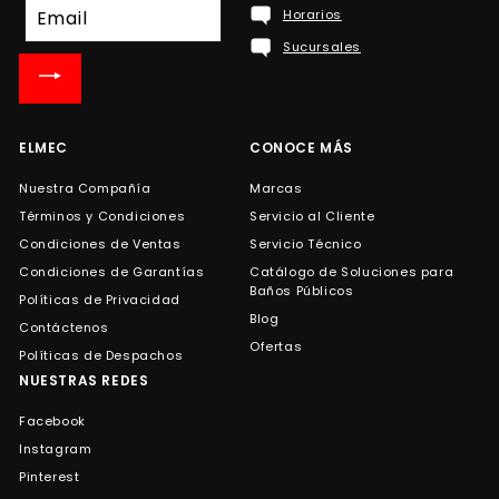
Suscríbete
Horarios
a
Sucursales
nuestra
lista
de
correo
ELMEC
CONOCE MÁS
Nuestra Compañía
Marcas
Términos y Condiciones
Servicio al Cliente
Condiciones de Ventas
Servicio Técnico
Condiciones de Garantías
Catálogo de Soluciones para
Baños Públicos
Políticas de Privacidad
Blog
Contáctenos
Ofertas
Políticas de Despachos
NUESTRAS REDES
Facebook
Instagram
Pinterest