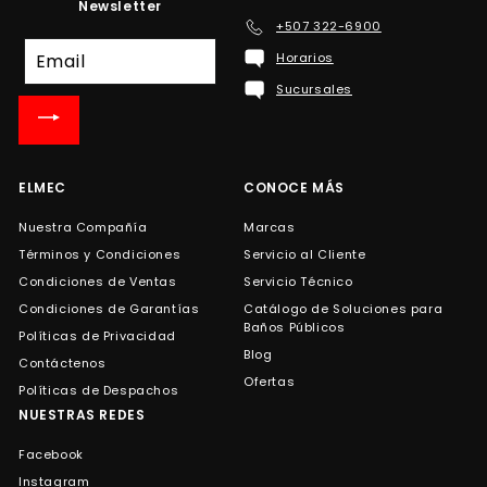
Newsletter
+507 322-6900
Suscríbete
Horarios
a
Sucursales
nuestra
lista
de
correo
ELMEC
CONOCE MÁS
Nuestra Compañía
Marcas
Términos y Condiciones
Servicio al Cliente
Condiciones de Ventas
Servicio Técnico
Condiciones de Garantías
Catálogo de Soluciones para
Baños Públicos
Políticas de Privacidad
Blog
Contáctenos
Ofertas
Políticas de Despachos
NUESTRAS REDES
Facebook
Instagram