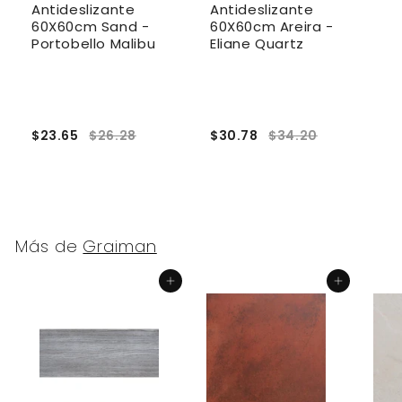
Antideslizante
Antideslizante
A
e
60X60cm Sand -
60X60cm Areira -
3
Portobello Malibu
Eliane Quartz
E
$23.65
$26.28
$30.78
$34.20
$
Más de
Graiman
Agregar al carrito
Agregar al carrito