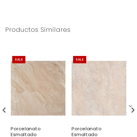
Productos Similares
SALE
SALE
Porcelanato
Porcelanato
P
Esmaltado
Esmaltado
E