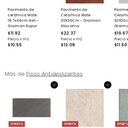
Pavimento de
Pavimento de
Pavime
cerámica Mate
Ceramica Mate
Cerami
18.7x46cm Ash -
30X30Cm - Graiman
30X30
Graiman Kapur
Atacama
Graima
$11.92
$
$22.37
$
$19.6
Precio x m2
1
Precio x m2
2
Precio 
$10.55
$13.08
$11.50
1
2
.
.
9
3
2
7
Más de
Pisos Antideslizantes
Agregar al carrito
Agregar al carrito
OFERTA
OFERTA
OFERT