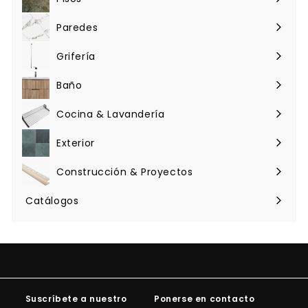
Expandir
menú
Paredes
Expandir
menú
Grifería
Expandir
menú
Baño
Expandir
menú
Cocina & Lavandería
Expandir
menú
Exterior
Expandir
menú
Construcción & Proyectos
Expandir
menú
Catálogos
Suscríbete a nuestro
Ponerse en contacto