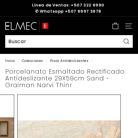
Ir
Línea de Ventas: +507 322 6990
directamente
✆
Whatsapp +507 6997 3678
diapositivas
al
pausa
contenido
E
Nave
L
M
E
Busc
C
Inicio
/
Colecciones
/
Pisos Antideslizantes
/
Porcelanato Esmaltado Rectificado
Antideslizante 29X59cm Sand -
Graiman Narvi Thinr