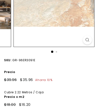
SKU:
GR-96ER3091E
Precio
Precio
$39.96
$39.96
Precio
$35.96
$35.96
Ahorra 10%
habitual
de
oferta
Cubre
2.22
Metros / Caja
Precio x m2
$18.00
$16.20