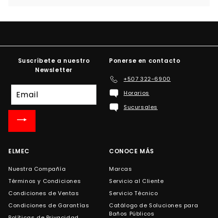
Suscríbete a nuestro
Ponerse en contacto
Newsletter
+507 322-6900
Suscríbete
Horarios
a
Sucursales
nuestra
lista
de
correo
ELMEC
CONOCE MÁS
Nuestra Compañía
Marcas
Términos y Condiciones
Servicio al Cliente
Condiciones de Ventas
Servicio Técnico
Condiciones de Garantías
Catálogo de Soluciones para
Baños Públicos
Políticas de Privacidad