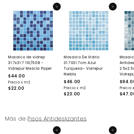
Agregar al carrito
Agregar al carrito
Mosaico de vidrep
Mosaico De Vidrio
Mosaic
31.7x31.7 110/508 -
31.7X31.7cm Azul
Antides
Vidrepur Mezcla Papel
Turquesa- Vidrepur
2.5x2.
Niebla
Vidrep
$44.00
$
$46.00
$
$94.0
Precio x m2
4
$22.00
Precio x m2
4
Precio 
4
$23.00
$47.0
6
.
.
0
0
0
0
Más de
Pisos Antideslizantes
Agregar al carrito
Agregar al carrito