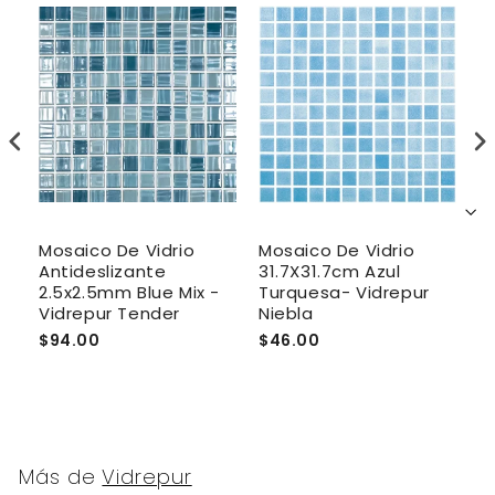
Mosaico De Vidrio
Mosaico De Vidrio
M
Antideslizante
31.7X31.7cm Azul
A
2.5x2.5mm Blue Mix -
Turquesa- Vidrepur
3
Vidrepur Tender
Niebla
V
$94.00
$46.00
$
Más de
Vidrepur