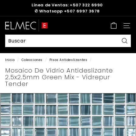
Ir
Línea de Ventas: +507 322 6990
directamente
✆
Whatsapp +507 6997 3678
diapositivas
al
pausa
contenido
E
Nave
L
M
E
Busc
C
Inicio
/
Colecciones
/
Pisos Antideslizantes
/
Mosaico De Vidrio Antideslizante
2.5x2.5mm Green Mix - Vidrepur
Tender