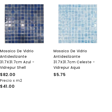
A
A
g
g
r
r
e
e
g
g
a
a
r
r
a
a
l
l
Mosaico De Vidrio
Mosaico De Vidrio
c
c
Antideslizante
Antideslizante
a
a
r
r
31.7X31.7cm Azul -
31.7X31.7cm Celeste -
r
r
Vidrepur Shell
Vidrepur Aqua
i
i
t
t
$82.00
$
$5.75
$
o
o
Precio x m2
8
5
$41.00
2
.
.
7
0
5
0