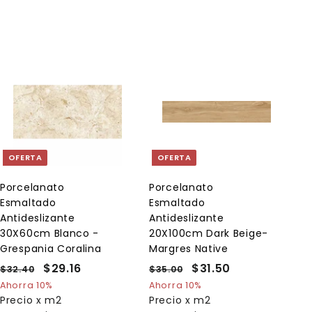
A
A
g
g
r
r
e
e
g
g
a
a
OFERTA
OFERTA
r
r
a
a
l
l
Porcelanato
Porcelanato
c
c
Esmaltado
Esmaltado
a
a
r
r
Antideslizante
Antideslizante
r
r
30X60cm Blanco -
20X100cm Dark Beige-
i
i
Grespania Coralina
Margres Native
t
t
o
o
P
P
$29.16
$
P
P
$31.50
$
$32.40
$
$35.00
$
r
r
r
r
3
3
2
3
Ahorra 10%
Ahorra 10%
e
2
e
e
5
e
Precio x m2
Precio x m2
9
1
.
.