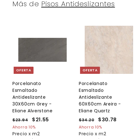
Más de
Pisos Antideslizantes
A
g
r
r
e
g
a
OFERTA
OFERTA
r
r
a
l
l
Porcelanato
Porcelanato
c
Esmaltado
Esmaltado
a
r
r
Antideslizante
Antideslizante
r
r
30X60cm Grey -
60X60cm Areira -
i
i
Eliane Alverstone
Eliane Quartz
t
t
o
P
P
$21.55
$
P
P
$30.78
$
$23.94
$
$34.20
$
r
r
r
r
2
3
2
3
Ahorra 10%
Ahorra 10%
e
3
e
e
4
e
Precio x m2
Precio x m2
1
0
.
.