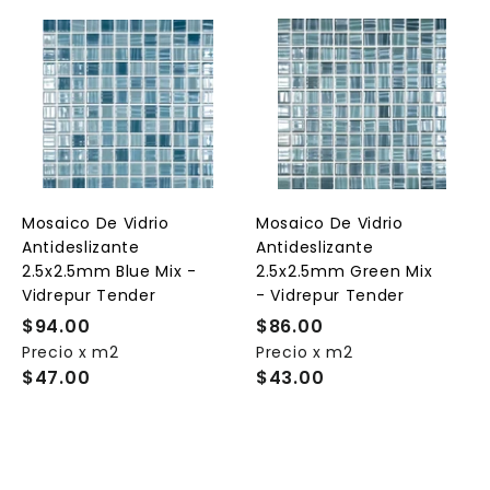
A
A
A
g
g
g
r
r
e
e
e
g
g
g
a
a
a
r
r
a
a
a
l
l
Mosaico De Vidrio
Mosaico De Vidrio
c
c
c
Antideslizante
Antideslizante
a
a
a
r
r
2.5x2.5mm Blue Mix -
2.5x2.5mm Green Mix
r
r
Vidrepur Tender
- Vidrepur Tender
i
i
t
t
$94.00
$
$86.00
$
o
o
o
Precio x m2
9
Precio x m2
8
$47.00
$43.00
4
6
.
.
0
0
0
0