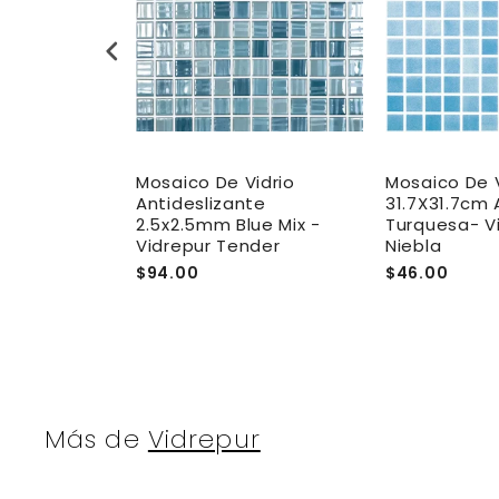
idrio
Mosaico De Vidrio
Mosaico De V
X30cm Verde
Antideslizante
31.7X31.7cm 
ka Crack
2.5x2.5mm Blue Mix -
Turquesa- V
Vidrepur Tender
Niebla
$94.00
$46.00
Más de
Vidrepur