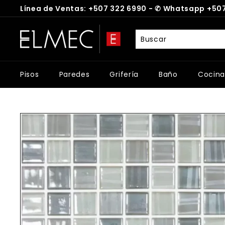
Ir
Línea de Ventas: +507 322 6990 -
✆
Whatsapp +507
directamente
diapositivas
al
E
pausa
contenido
L
M
E
Pisos
Paredes
Grifería
Baño
Cocina
C