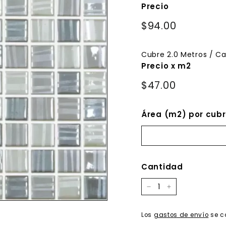
Precio
Precio
$94.00
$94.00
habitual
Cubre
2.0
Metros / Ca
Precio x m2
$47.00
Área (m2) por cubr
Cantidad
−
+
Los
gastos de envío
se c