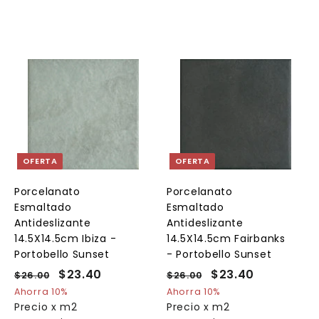
A
A
A
g
g
g
r
r
e
e
e
g
g
g
a
a
a
OFERTA
OFERTA
r
r
a
a
a
l
l
Porcelanato
Porcelanato
c
c
c
Esmaltado
Esmaltado
a
a
a
r
r
Antideslizante
Antideslizante
r
r
14.5X14.5cm Ibiza -
14.5X14.5cm Fairbanks
i
i
Portobello Sunset
- Portobello Sunset
t
t
o
o
o
P
P
$23.40
$
P
P
$23.40
$
$26.00
$
$26.00
$
r
r
r
r
2
2
2
2
Ahorra 10%
Ahorra 10%
e
6
e
e
6
e
Precio x m2
Precio x m2
3
3
.
.