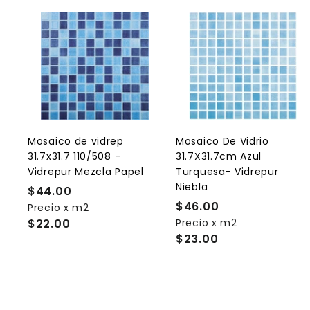
A
g
r
r
e
g
a
r
r
a
l
l
Mosaico de vidrep
Mosaico De Vidrio
c
31.7x31.7 110/508 -
31.7X31.7cm Azul
a
r
r
Vidrepur Mezcla Papel
Turquesa- Vidrepur
r
r
Niebla
$44.00
$
i
i
t
t
$46.00
$
Precio x m2
4
o
$22.00
Precio x m2
4
4
$23.00
6
.
.
0
0
0
0