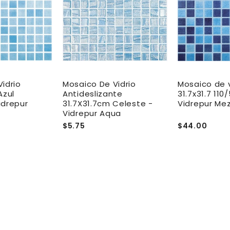
idrio
Mosaico De Vidrio
Mosaico de 
Azul
Antideslizante
31.7x31.7 110
idrepur
31.7X31.7cm Celeste -
Vidrepur Me
Vidrepur Aqua
$5.75
$44.00