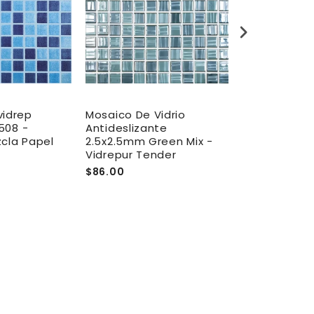
vidrep
Mosaico De Vidrio
Mosaico De V
/508 -
Antideslizante
Brillante 31.
zcla Papel
2.5x2.5mm Green Mix -
Celeste - Vi
Vidrepur Tender
Niebla
$86.00
$46.00