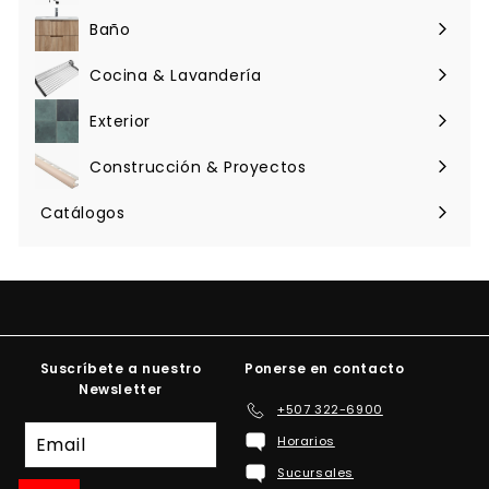
menú
Baño
Expandir
menú
Cocina & Lavandería
Expandir
menú
Exterior
Expandir
menú
Construcción & Proyectos
Expandir
menú
Catálogos
Suscríbete a nuestro
Ponerse en contacto
Newsletter
+507 322-6900
Suscríbete
Horarios
a
Sucursales
nuestra