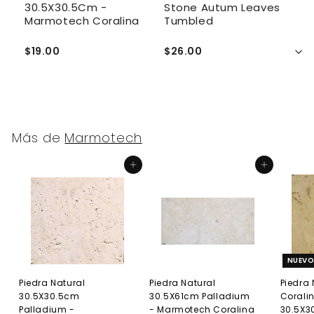
30.5X30.5Cm -
Stone Autum Leaves
M
Marmotech Coralina
Tumbled
$19.00
$26.00
$
Más de
Marmotech
Agregar al carrito
Agregar al carrito
NUEV
Piedra Natural
Piedra Natural
Piedra 
30.5X30.5cm
30.5X61cm Palladium
Corali
Palladium -
- Marmotech Coralina
30.5X3