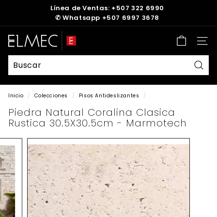
Ir
Línea de Ventas: +507 322 6990
directamente
✆
Whatsapp +507 6997 3678
diapositivas
al
pausa
contenido
E
Nave
L
M
E
Busc
C
Inicio
/
Colecciones
/
Pisos Antideslizantes
/
Piedra Natural Coralina Clasica
Rustica 30.5X30.5cm - Marmotech