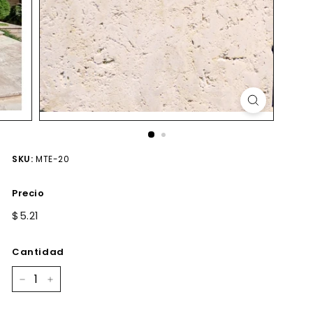
SKU:
MTE-20
Precio
Precio
$5.21
$5.21
habitual
Cantidad
−
+