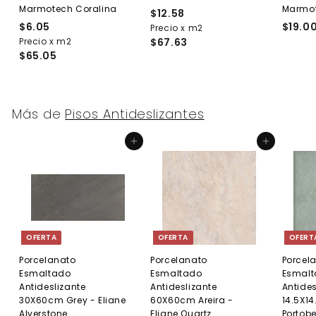
Marmotech Coralina
Marmot
$12.58
$
$6.05
$
$19.0
Precio x m2
1
Precio x m2
6
$67.63
2
$65.05
.
.
0
5
5
8
Más de
Pisos Antideslizantes
Agregar al carrito
Agregar al carrito
OFERTA
OFERTA
OFERT
Porcelanato
Porcelanato
Porcel
Esmaltado
Esmaltado
Esmal
Antideslizante
Antideslizante
Antides
30X60cm Grey - Eliane
60X60cm Areira -
14.5X14
Alverstone
Eliane Quartz
Portobe