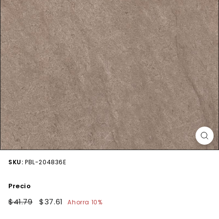
SKU:
PBL-204836E
Precio
Precio
$41.79
$41.79
Precio
$37.61
$37.61
Ahorra 10%
habitual
de