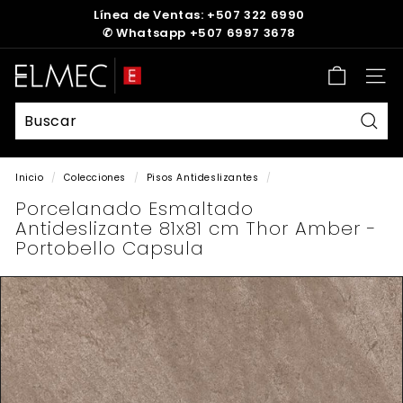
Ir
Línea de Ventas: +507 322 6990
directamente
✆
Whatsapp +507 6997 3678
diapositivas
al
pausa
contenido
E
Nave
L
M
E
Busc
C
Inicio
/
Colecciones
/
Pisos Antideslizantes
/
Porcelanado Esmaltado
Antideslizante 81x81 cm Thor Amber -
Portobello Capsula