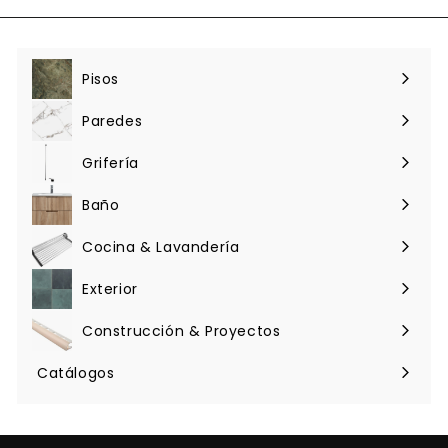
Pisos
Expandir
menú
Paredes
Expandir
menú
Grifería
Expandir
menú
Baño
Expandir
menú
Cocina & Lavandería
Expandir
menú
Exterior
Expandir
menú
Construcción & Proyectos
Expandir
menú
Catálogos