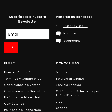
Suscríbete a nuestro
Ponerse en contacto
Newsletter
+507 322-6900
Suscríbete
Horarios
a
Sucursales
nuestra
lista
de
correo
ELMEC
CONOCE MÁS
Nuestra Compañía
Marcas
Términos y Condiciones
Servicio al Cliente
Condiciones de Ventas
Servicio Técnico
Condiciones de Garantías
Catálogo de Soluciones para
Baños Públicos
Políticas de Privacidad
Blog
Contáctenos
Ofertas
Políticas de Despachos