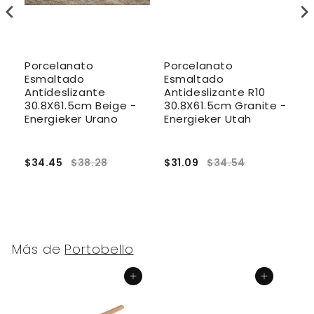
Porcelanato
Porcelanato
P
Esmaltado
Esmaltado
E
Antideslizante
Antideslizante R10
A
30.8X61.5cm Beige -
30.8X61.5cm Granite -
6
Energieker Urano
Energieker Utah
E
$34.45
$38.28
$31.09
$34.54
$
Más de
Portobello
Agregar al carrito
Agregar al carrito