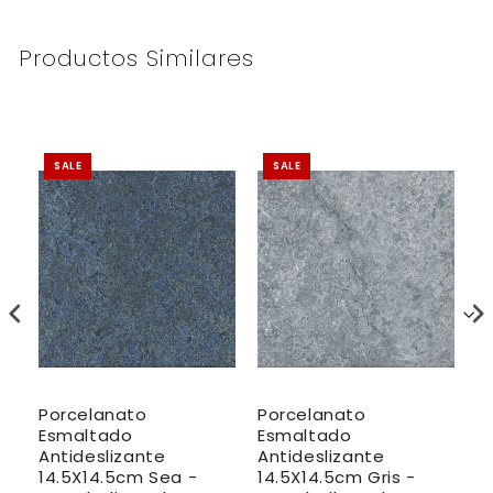
Productos Similares
SALE
SALE
Porcelanato
Porcelanato
P
Esmaltado
Esmaltado
E
Antideslizante
Antideslizante
A
st
14.5X14.5cm Sea -
14.5X14.5cm Gris -
3