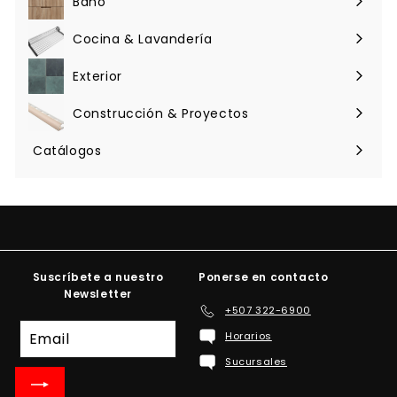
Baño
Expandir
menú
Cocina & Lavandería
Expandir
menú
Exterior
Expandir
menú
Construcción & Proyectos
Expandir
menú
Catálogos
Suscríbete a nuestro
Ponerse en contacto
Newsletter
+507 322-6900
Suscríbete
Horarios
a
Sucursales
nuestra
lista