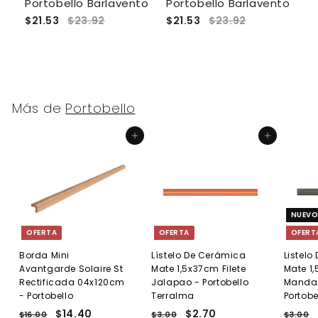
Portobello Barlavento
Portobello Barlavento
E
$21.53
$23.92
$21.53
$23.92
$
Más de
Portobello
Agregar al carrito
Agregar al carrito
NUEV
OFERTA
OFERTA
OFERT
Borda Mini
Lístelo De Cerámica
Listel
Avantgarde Solaire St
Mate 1,5x37cm Filete
Mate 1,
Rectificada 04x120cm
Jalapao - Portobello
Manda
- Portobello
Terralma
Portobe
P
P
$14.40
$
P
P
$2.70
$
P
$16.00
$
$3.00
$
$3.00
$