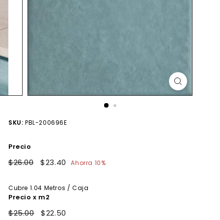
SKU:
PBL-200696E
Precio
Precio
$26.00
$26.00
Precio
$23.40
$23.40
Ahorra 10%
habitual
de
oferta
Cubre
1.04
Metros / Caja
Precio x m2
$25.00
$22.50