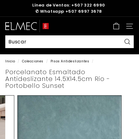
Ir
Línea de Ventas: +507 322 6990
directamente
✆
Whatsapp +507 6997 3678
diapositivas
al
pausa
contenido
E
Nave
L
M
E
Busc
C
Inicio
/
Colecciones
/
Pisos Antideslizantes
/
Porcelanato Esmaltado
Antideslizante 14.5X14.5cm Rio -
Portobello Sunset