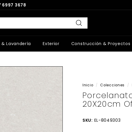
 6997 3678
Buscar
 & Lavandería
Exterior
Construcción & Proyectos
Inicio
/
Colecciones
/
Porcelanato
20X20cm Off
SKU:
EL-8049303