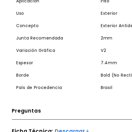
Aplicación
Piso
Uso
Exterior
Concepto
Exterior Antid
Junta Recomendada
2mm
Variación Gráfica
V2
Espesor
7.4mm
Borde
Bold (No Rect
País de Procedencia
Brasil
Preguntas
Ficha Técnica:
Descargar