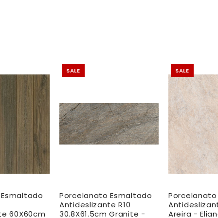
SALE
SALE
 Esmaltado
Porcelanato Esmaltado
Porcelanato
Antideslizante R10
Antidesliza
nte 60X60cm
30.8X61.5cm Granite -
Areira - Elia