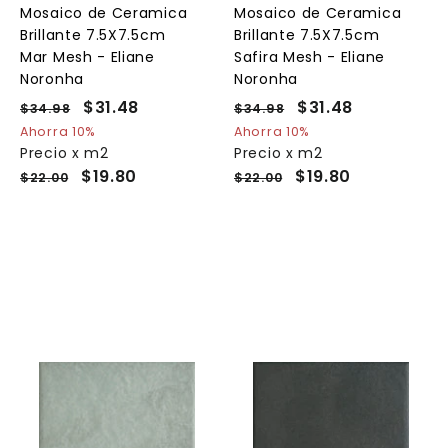
l
l
Mosaico de Ceramica
Mosaico de Ceramica
c
c
c
Brillante 7.5X7.5cm
Brillante 7.5X7.5cm
a
a
a
r
r
Mar Mesh - Eliane
Safira Mesh - Eliane
r
r
Noronha
Noronha
i
i
t
t
P
P
$31.48
$
P
P
$31.48
$
$34.98
$
$34.98
$
o
o
o
r
r
r
r
3
3
3
3
Ahorra 10%
Ahorra 10%
e
4
e
e
4
e
Precio x m2
Precio x m2
1
1
.
.
c
c
c
c
$19.80
$19.80
$22.00
$22.00
.
.
9
9
i
i
i
i
4
4
8
8
o
o
o
o
8
8
h
d
h
d
a
e
a
e
b
o
b
o
i
f
i
f
t
e
t
e
u
r
u
r
a
t
a
t
l
a
l
a
A
A
A
g
g
g