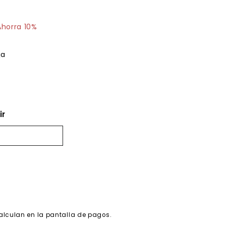
28.98
Ahorra 10%
ja
ir
alculan en la pantalla de pagos.