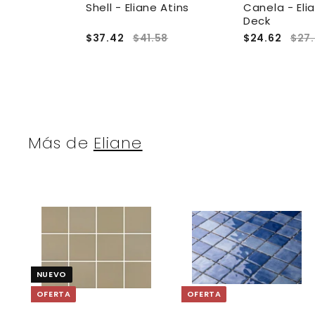
ne Khali
Shell - Eliane Atins
Canela - Eli
Deck
.02
$37.42
$41.58
$24.62
$27
Más de
Eliane
A
g
r
r
e
NUEVO
g
a
OFERTA
OFERTA
r
r
a