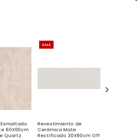
SALE
SALE
 Esmaltado
Revestimiento de
Porcelanato
nte 60X60cm
Cerámica Mate
Antideslizan
ne Quartz
Rectificado 30X90cm Off
14.5X14.5cm