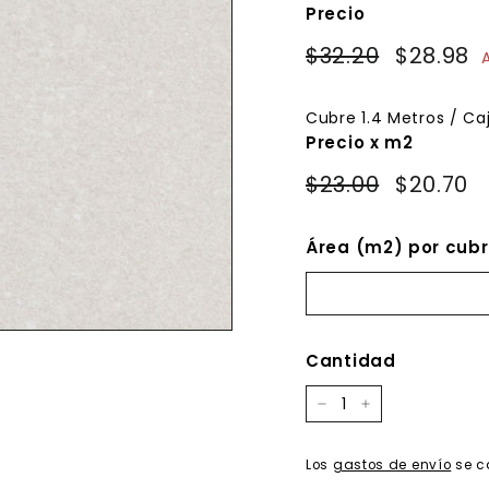
Precio
Precio
Precio
$32.20
$32.20
$28.98
$
habitual
de
oferta
Cubre
1.4
Metros / Ca
Precio x m2
$23.00
$20.70
Área (m2) por cubr
Cantidad
−
+
Los
gastos de envío
se c