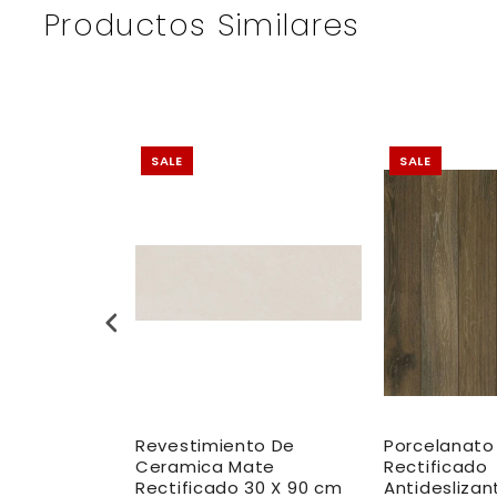
Productos Similares
SALE
SALE
to de
Revestimiento De
Porcelanato
ate
Ceramica Mate
Rectificado
 30X90 cm
Rectificado 30 X 90 cm
Antidesliza