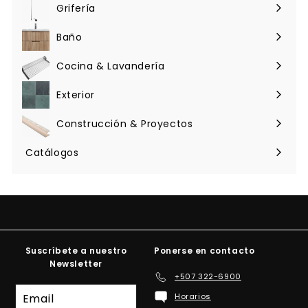
menú
Grifería
Expandir
menú
Baño
Expandir
menú
Cocina & Lavandería
Expandir
menú
Exterior
Expandir
menú
Construcción & Proyectos
Expandir
menú
Catálogos
Suscríbete a nuestro
Ponerse en contacto
Newsletter
+507 322-6900
Suscríbete
Horarios
a