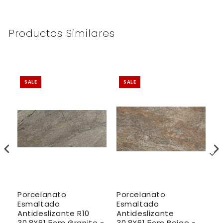
Productos Similares
SALE
SALE
Porcelanato
Porcelanato
P
Esmaltado
Esmaltado
E
Antideslizante R10
Antideslizante
A
30.8X61.5cm Granite -
30.8X61.5cm Beige -
3