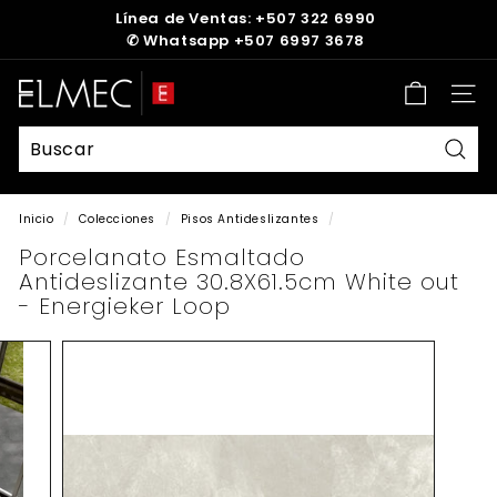
Ir
Línea de Ventas: +507 322 6990
directamente
✆
Whatsapp +507 6997 3678
diapositivas
al
pausa
contenido
E
Nave
L
M
E
Busc
C
Inicio
/
Colecciones
/
Pisos Antideslizantes
/
Porcelanato Esmaltado
Antideslizante 30.8X61.5cm White out
- Energieker Loop