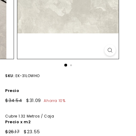
SKU:
EK-31LOWHO
Precio
Precio
$34.54
$34.54
Precio
$31.09
$31.09
Ahorra 10%
habitual
de
oferta
Cubre
1.32
Metros / Caja
Precio x m2
$26.17
$23.55