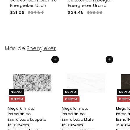
to
Energieker Utah
Energieker Urano
E
$31.09
$34.54
$34.45
$38.28
$
Más de
Energieker
Agregar al carrito
Agregar al carrito
NUEVO
NUEVO
NUEV
OFERTA
OFERTA
OFERT
Megaformato
Megaformato
Megaf
Porcelánico
Porcelánico
Porcel
Esmaltado Lappato
Esmaltado Mate
Esmalt
163x324cm -
163x324cm -
163x32