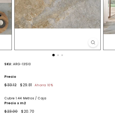
SKU:
ARG-13510
Precio
Precio
$33.12
$33.12
Precio
$29.81
$29.81
Ahorra 10%
habitual
de
oferta
Cubre
1.44
Metros / Caja
Precio x m2
$23.00
$20.70