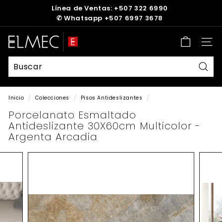
Ir
Línea de Ventas: +507 322 6990
directamente
✆
Whatsapp +507 6997 3678
diapositivas
al
pausa
contenido
E
Nave
L
M
E
Busc
C
Inicio
/
Colecciones
/
Pisos Antideslizantes
/
Porcelanato Esmaltado
Antideslizante 30X60cm Multicolor -
Argenta Arcadia