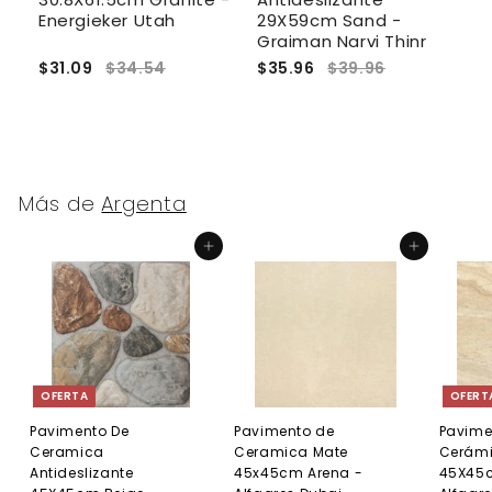
Energieker Utah
29X59cm Sand -
E
Graiman Narvi Thinr
$31.09
$34.54
$35.96
$39.96
$
Más de
Argenta
Agregar al carrito
Agregar al carrito
OFERTA
OFERT
Pavimento De
Pavimento de
Pavime
Ceramica
Ceramica Mate
Cerámi
Antideslizante
45x45cm Arena -
45X45c