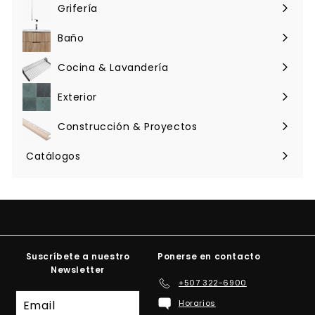
menú
Grifería
Expandir
menú
Baño
Expandir
menú
Cocina & Lavandería
Expandir
menú
Exterior
Expandir
menú
Construcción & Proyectos
Expandir
menú
Catálogos
Suscríbete a nuestro
Ponerse en contacto
Newsletter
+507 322-6900
Suscríbete
Horarios
a