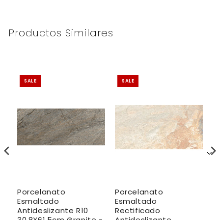
Productos Similares
SALE
SALE
Porcelanato
Porcelanato
P
Esmaltado
Esmaltado
E
Antideslizante R10
Rectificado
A
30.8X61.5cm Granite -
Antideslizante
6