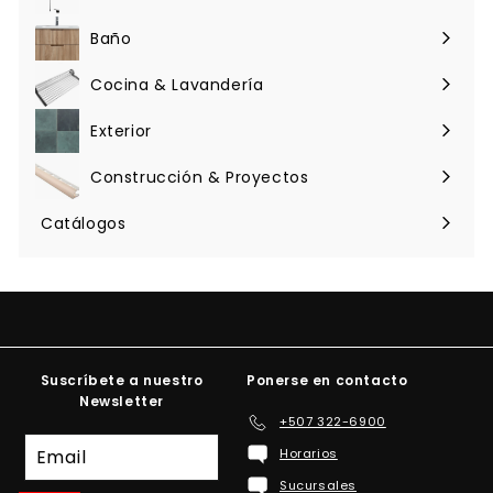
Expandir
menú
Baño
Expandir
menú
Cocina & Lavandería
Expandir
menú
Exterior
Expandir
menú
Construcción & Proyectos
Expandir
menú
Catálogos
Suscríbete a nuestro
Ponerse en contacto
Newsletter
+507 322-6900
Suscríbete
Horarios
a
Sucursales
nuestra