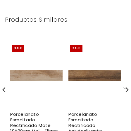
Productos Similares
SALE
SALE
Porcelanato
Porcelanato
P
Esmaltado
Esmaltado
E
Rectificado Mate
Rectificado
R
e-
19X90cm Mel - Eliane
Antideslizante
A