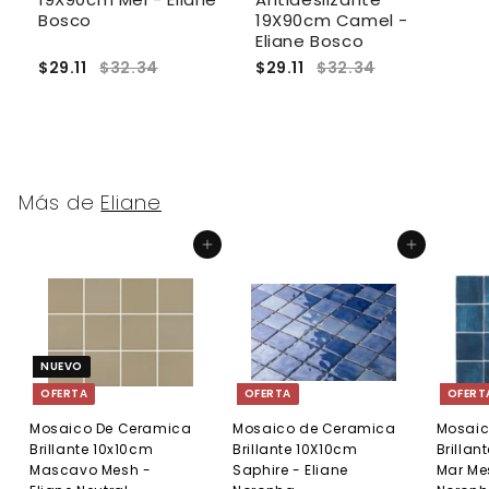
Bosco
19X90cm Camel -
6
Eliane Bosco
E
$29.11
$32.34
$29.11
$32.34
$
Más de
Eliane
Agregar al carrito
Agregar al carrito
NUEVO
OFERTA
OFERTA
OFERT
Mosaico De Ceramica
Mosaico de Ceramica
Mosaic
Brillante 10x10cm
Brillante 10X10cm
Brillan
Mascavo Mesh -
Saphire - Eliane
Mar Mes