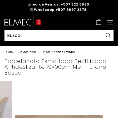
Ir
Línea de Ventas: +507 322 6990
directamente
✆
Whatsapp +507 6997 3678
diapositivas
al
pausa
contenido
E
Nave
L
M
E
Busc
C
Inicio
/
Colecciones
/
Pisos Antideslizantes
/
Porcelanato Esmaltado Rectificado
Antideslizante 19X90cm Mel - Eliane
Bosco