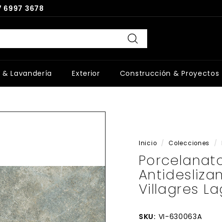
 6997 3678
Buscar
 & Lavandería
Exterior
Construcción & Proyectos
Inicio
/
Colecciones
/
Porcelanat
Antidesliz
Villagres L
SKU:
VI-630063A