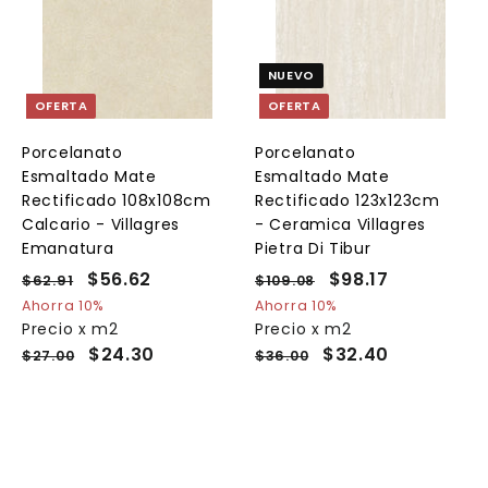
A
A
A
g
g
g
r
r
e
e
e
NUEVO
g
g
g
a
a
a
OFERTA
OFERTA
r
r
a
a
a
l
l
Porcelanato
Porcelanato
c
c
c
Esmaltado Mate
Esmaltado Mate
a
a
a
r
r
Rectificado 108x108cm
Rectificado 123x123cm
r
r
Calcario - Villagres
- Ceramica Villagres
i
i
Emanatura
Pietra Di Tibur
t
t
o
o
o
P
P
$56.62
$
P
P
$98.17
$
$62.91
$
$109.08
$
r
r
r
r
6
1
5
9
Ahorra 10%
Ahorra 10%
e
2
e
e
0
e
Precio x m2
Precio x m2
6
8
.
9
c
c
c
c
$24.30
$32.40
$27.00
$36.00
.
.
9
.
i
i
i
i
6
1
1
0
o
o
o
o
8
2
7
h
d
h
d
a
e
a
e
b
o
b
o