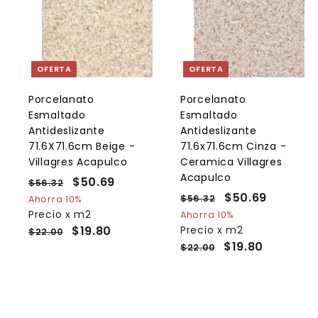
A
g
r
r
e
g
a
OFERTA
OFERTA
r
r
a
l
l
Porcelanato
Porcelanato
c
Esmaltado
Esmaltado
a
r
r
Antideslizante
Antideslizante
r
r
71.6X71.6cm Beige -
71.6x71.6cm Cinza -
i
i
Villagres Acapulco
Ceramica Villagres
t
t
o
Acapulco
P
P
$50.69
$
$56.32
$
r
r
P
P
$50.69
$
5
5
$56.32
$
Ahorra 10%
e
6
e
r
r
5
Precio x m2
5
Ahorra 10%
0
.
c
c
e
6
e
$19.80
Precio x m2
0
$22.00
.
3
.
i
i
c
c
$19.80
$22.00
.
6
2
3
o
o
i
i
6
9
2
h
d
o
o
9
a
e
h
d
b
o
a
e