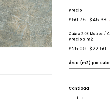
Precio
Precio
Precio
$50.75
$50.75
$45.68
habitual
de
oferta
Cubre
2.03
Metros / C
Precio x m2
$25.00
$22.50
Área (m2) por cubr
Cantidad
−
+