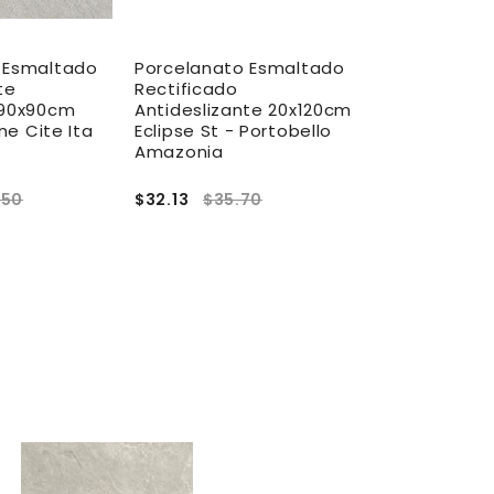
 Esmaltado
Porcelanato Esmaltado
Porcelanato
te
Rectificado
Antidesliza
 90x90cm
Antideslizante 20x120cm
Gris - Eliane
ane Cite Ita
Eclipse St - Portobello
Amazonia
.50
$32.13
$35.70
$29.16
$32.