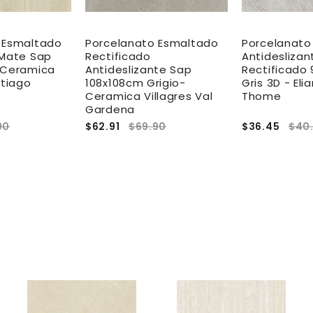
 Esmaltado
Porcelanato Esmaltado
Porcelanato
 Mate Sap
Rectificado
Antideslizan
 Ceramica
Antideslizante Sap
Rectificado
ntiago
108x108cm Grigio-
Gris 3D - Eli
Ceramica Villagres Val
Thome
Gardena
90
$62.91
$69.90
$36.45
$40