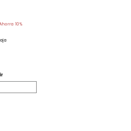
$45.68
Ahorra 10%
aja
ir