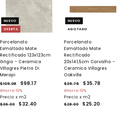
A
g
r
e
NUEVO
NUEVO
g
a
OFERTA
AGOTADO
r
a
l
Porcelanato
Porcelanato
c
Esmaltado Mate
Esmaltado Mate
a
r
Rectificado 123x123cm
Rectificado
r
Grigio - Ceramica
20x141,5cm Carvalho -
i
Villagres Pietra Di
Ceramica Villagres
t
o
Merapi
Oakville
P
P
$98.17
$
P
P
$35.78
$
$109.08
$
$39.76
$
r
r
r
r
1
3
9
3
Ahorra 10%
Ahorra 10%
e
0
e
e
9
e
Precio x m2
Precio x m2
8
5
9
.
c
c
c
c
$32.40
$25.20
$36.00
$28.00
.
.
.
7
i
i
i
i
1
7
0
6
o
o
o
o
8
7
8
h
d
h
d
a
e
a
e