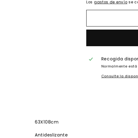
Los
gastos de envío
se c
Recogida dispo
Normalmente está 
Consulte la dispon
63X108cm
Antideslizante