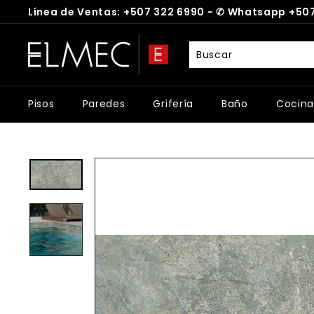
Ir
Línea de Ventas: +507 322 6990 -
✆
Whatsapp +507
directamente
diapositivas
al
E
pausa
contenido
L
M
E
Pisos
Paredes
Grifería
Baño
Cocina
C