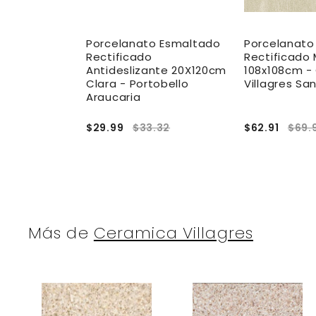
to
Porcelanato Esmaltado
Porcelanato
 Esmaltado
Rectificado
Rectificado
x324cm -
Antideslizante 20X120cm
108x108cm -
laska
Clara - Portobello
Villagres Sa
Araucaria
2.00
$29.99
$33.32
$62.91
$69.
Más de
Ceramica Villagres