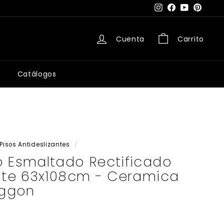
Instagram
Facebook
YouTube
Pintere
Cuenta
Carrito
Catálogos
Pisos Antideslizantes
/
o Esmaltado Rectificado
ante 63x108cm - Ceramica
aggon