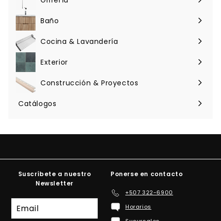
Expandir
menú
Baño
Expandir
menú
Cocina & Lavandería
Expandir
menú
Exterior
Expandir
menú
Construcción & Proyectos
Expandir
menú
Catálogos
Suscríbete a nuestro
Ponerse en contacto
Newsletter
+507 322-6900
Suscríbete
Horarios
a