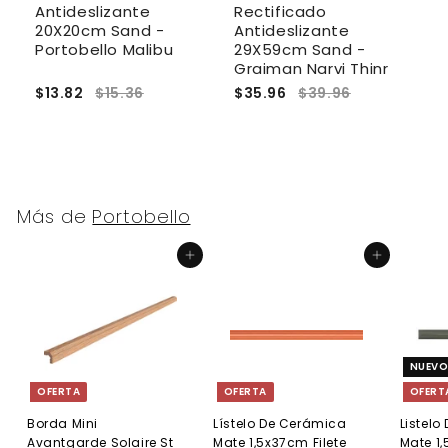
Antideslizante
Rectificado
A
 -
20X20cm Sand -
Antideslizante
6
Portobello Malibu
29X59cm Sand -
P
Graiman Narvi Thinr
$13.82
$15.36
$35.96
$39.96
$
Más de
Portobello
Agregar al carrito
Agregar al carrito
NUEV
OFERTA
OFERTA
OFERT
Borda Mini
Lístelo De Cerámica
Listel
Avantgarde Solaire St
Mate 1,5x37cm Filete
Mate 1,