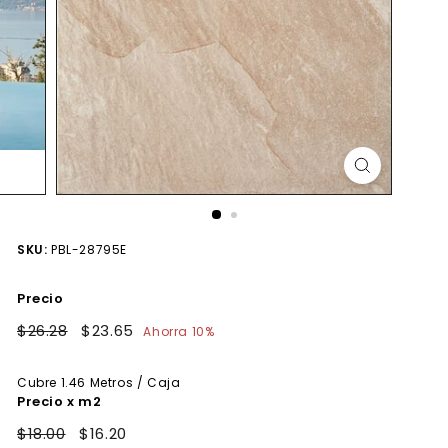
SKU:
PBL-28795E
Precio
Precio
$26.28
$26.28
Precio
$23.65
$23.65
Ahorra 10%
habitual
de
oferta
Cubre
1.46
Metros / Caja
Precio x m2
$18.00
$16.20