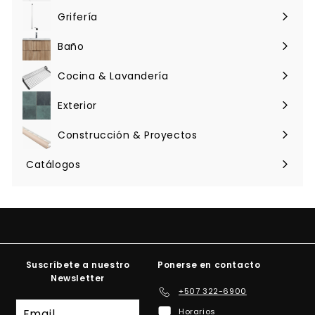
menú
Grifería
Expandir
menú
Baño
Expandir
menú
Cocina & Lavandería
Expandir
menú
Exterior
Expandir
menú
Construcción & Proyectos
Expandir
menú
Catálogos
Suscríbete a nuestro
Ponerse en contacto
Newsletter
+507 322-6900
Suscríbete
Horarios