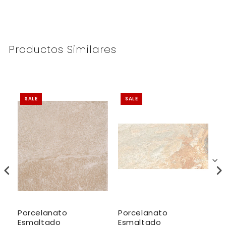
Productos Similares
SALE
SALE
Porcelanato
Porcelanato
P
Esmaltado
Esmaltado
E