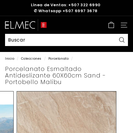
Ir
Línea de Ventas: +507 322 6990
directamente
✆
Whatsapp +507 6997 3678
diapositivas
al
pausa
contenido
E
Nave
L
M
E
Busc
C
Inicio
/
Colecciones
/
Porcelanato
/
Porcelanato Esmaltado
Antideslizante 60X60cm Sand -
Portobello Malibu