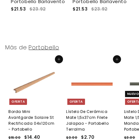
Portobello Barlavento
Portobello Barlavento
E
$21.53
$23.92
$21.53
$23.92
$
Más de
Portobello
Agregar al carrito
Agregar al carrito
NUEV
OFERTA
OFERTA
OFERT
Borda Mini
Lístelo De Cerámica
Listel
Avantgarde Solaire St
Mate 1,5x37cm Filete
Mate 1,
Rectificada 04x120cm
Jalapao - Portobello
Manda
- Portobello
Terralma
Portobe
P
P
$14.40
$
P
P
$2.70
$
P
$16.00
$
$3.00
$
$3.00
$