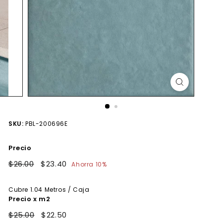
SKU:
PBL-200696E
Precio
Precio
$26.00
$26.00
Precio
$23.40
$23.40
Ahorra 10%
habitual
de
oferta
Cubre
1.04
Metros / Caja
Precio x m2
$25.00
$22.50