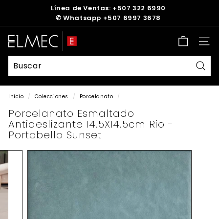
Ir
Línea de Ventas: +507 322 6990
directamente
✆
Whatsapp +507 6997 3678
diapositivas
al
pausa
contenido
E
Nave
L
M
E
Busc
C
Inicio
/
Colecciones
/
Porcelanato
/
Porcelanato Esmaltado
Antideslizante 14.5X14.5cm Rio -
Portobello Sunset