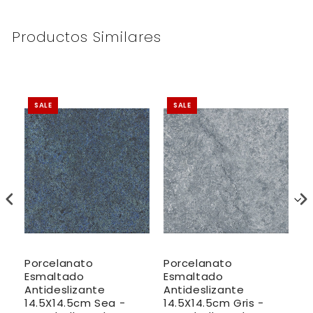
Productos Similares
SALE
SALE
Porcelanato
Porcelanato
P
Esmaltado
Esmaltado
E
Antideslizante
Antideslizante
A
14.5X14.5cm Sea -
14.5X14.5cm Gris -
3