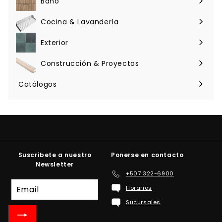
Baño
Expandir
menú
Cocina & Lavandería
Expandir
menú
Exterior
Expandir
menú
Construcción & Proyectos
Expandir
menú
Catálogos
Suscríbete a nuestro
Ponerse en contacto
Newsletter
+507 322-6900
Suscríbete
Horarios
a
Sucursales
nuestra
lista