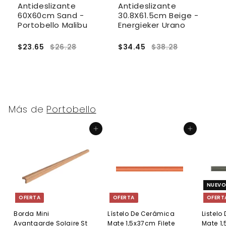
Antideslizante
Antideslizante
A
e-
60X60cm Sand -
30.8X61.5cm Beige -
2
Portobello Malibu
Energieker Urano
P
$23.65
$26.28
$34.45
$38.28
$
Más de
Portobello
Agregar al carrito
Agregar al carrito
NUEV
OFERTA
OFERTA
OFERT
Borda Mini
Lístelo De Cerámica
Listel
Avantgarde Solaire St
Mate 1,5x37cm Filete
Mate 1,