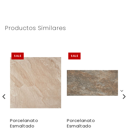
Productos Similares
SALE
SALE
Porcelanato
Porcelanato
P
Esmaltado
Esmaltado
E