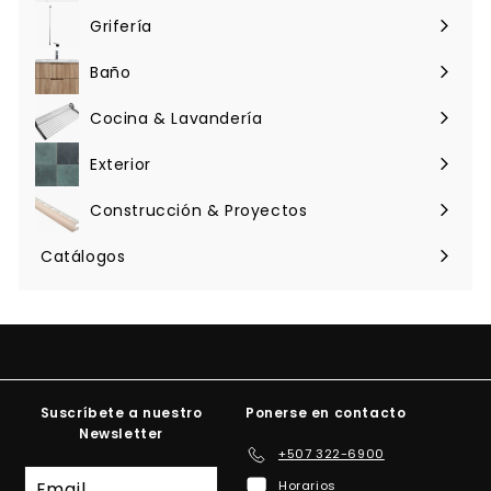
menú
Grifería
Expandir
menú
Baño
Expandir
menú
Cocina & Lavandería
Expandir
menú
Exterior
Expandir
menú
Construcción & Proyectos
Expandir
menú
Catálogos
Suscríbete a nuestro
Ponerse en contacto
Newsletter
+507 322-6900
Suscríbete
Horarios