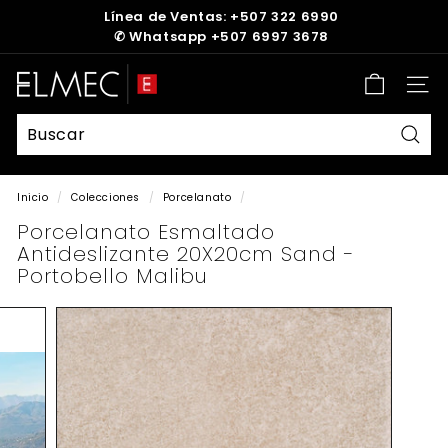
Ir
Línea de Ventas: +507 322 6990
directamente
✆
Whatsapp +507 6997 3678
diapositivas
al
pausa
contenido
E
Nave
L
M
E
Busc
C
Inicio
/
Colecciones
/
Porcelanato
/
Porcelanato Esmaltado
Antideslizante 20X20cm Sand -
Portobello Malibu