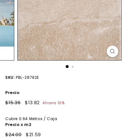
SKU:
PBL-28792E
Precio
Precio
$15.36
$15.36
Precio
$13.82
$13.82
Ahorra 10%
habitual
de
oferta
Cubre
0.64
Metros / Caja
Precio x m2
$24.00
$21.59