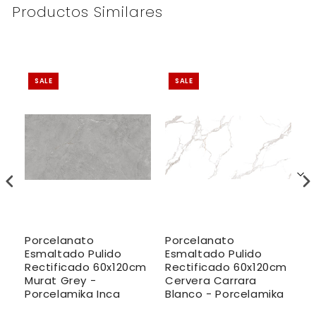
Productos Similares
SALE
SALE
Porcelanato
Porcelanato
P
Esmaltado Pulido
Esmaltado Pulido
E
Rectificado 60x120cm
Rectificado 60x120cm
R
-
Murat Grey -
Cervera Carrara
G
te
Porcelamika Inca
Blanco - Porcelamika
I