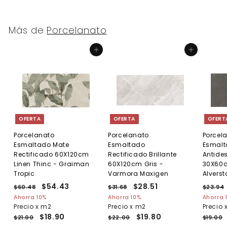
.
2
0
.
0
0
Más de
Porcelanato
0
Agregar al carrito
Agregar al carrito
OFERTA
OFERTA
OFERT
Porcelanato
Porcelanato
Porcel
Esmaltado Mate
Esmaltado
Esmal
Rectificado 60X120cm
Rectificado Brillante
Antides
Linen Thinc - Graiman
60X120cm Gris -
30X60c
Tropic
Varmora Maxigen
Alverst
P
P
$54.43
$
P
P
$28.51
$
P
$60.48
$
$31.68
$
$23.94
r
r
r
r
r
6
3
5
2
Ahorra 10%
Ahorra 10%
Ahorra 
e
0
e
e
1
e
e
Precio x m2
Precio x m2
Precio 
4
8
.
.
.
c
c
c
c
c
$18.90
$19.80
$21.00
$22.00
$19.00
.
.
4
6
i
i
i
i
i