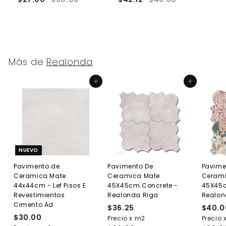
Más de
Realonda
Agregar al carrito
Agregar al carrito
NUEVO
Pavimento de
Pavimento De
Pavime
Ceramica Mate
Ceramica Mate
Cerami
44x44cm - Lef Pisos E
45X45cm Concrete -
45X45c
Revestimientos
Realonda Riga
Realon
Cimento Ad
$36.25
$
$40.0
$30.00
$
Precio x m2
3
Precio 