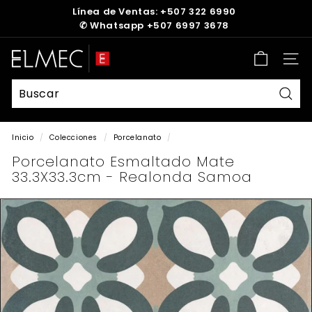
Ir
Línea de Ventas: +507 322 6990
directamente
✆
Whatsapp +507 6997 3678
diapositivas
al
pausa
contenido
E
Nave
L
M
E
Busc
C
Inicio
/
Colecciones
/
Porcelanato
/
Porcelanato Esmaltado Mate
33.3X33.3cm - Realonda Samoa