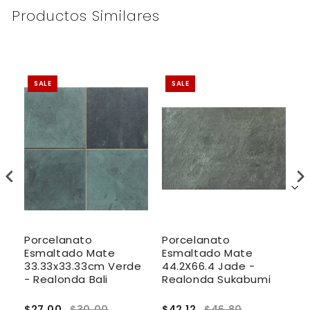
Productos Similares
SALE
SALE
Porcelanato
Porcelanato
P
Esmaltado Mate
Esmaltado Mate
E
a
33.33x33.33cm Verde
44.2X66.4 Jade -
4
- Realonda Bali
Realonda Sukabumi
R
$27.00
$30.00
$42.12
$46.80
$