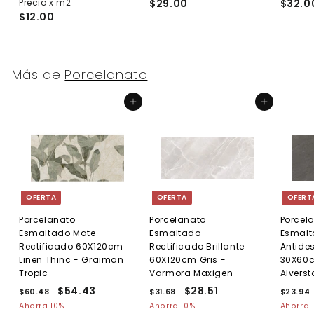
Precio x m2
3
$29.00
$32.0
6
$12.00
0
.
.
2
0
5
0
Más de
Porcelanato
Agregar al carrito
Agregar al carrito
OFERTA
OFERTA
OFERT
Porcelanato
Porcelanato
Porcel
Esmaltado Mate
Esmaltado
Esmal
Rectificado 60X120cm
Rectificado Brillante
Antides
Linen Thinc - Graiman
60X120cm Gris -
30X60c
Tropic
Varmora Maxigen
Alverst
P
P
$54.43
$
P
P
$28.51
$
P
$60.48
$
$31.68
$
$23.94
r
r
r
r
r
6
3
5
2
Ahorra 10%
Ahorra 10%
Ahorra 