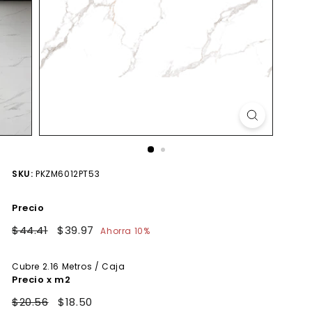
SKU:
PKZM6012PT53
Precio
Precio
$44.41
$44.41
Precio
$39.97
$39.97
Ahorra 10%
habitual
de
oferta
Cubre
2.16
Metros / Caja
Precio x m2
$20.56
$18.50