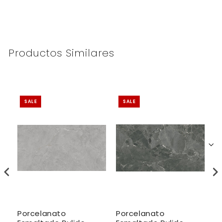
Productos Similares
SALE
SALE
Porcelanato
Porcelanato
P