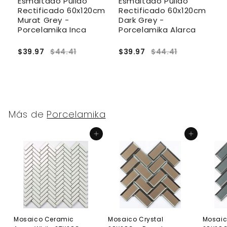
Esmaltado Pulido
Esmaltado Pulido
E
cm
Rectificado 60x120cm
Rectificado 60x120cm
R
Murat Grey -
Dark Grey -
W
Porcelamika Inca
Porcelamika Alarca
D
$39.97
$44.41
$39.97
$44.41
$
Más de
Porcelamika
Agregar al carrito
Agregar al carrito
Mosaico Ceramic
Mosaico Crystal
Mosaic