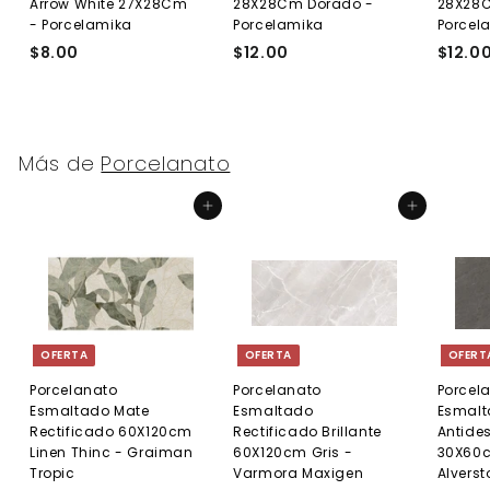
Arrow White 27X28Cm
28X28Cm Dorado -
28X28
- Porcelamika
Porcelamika
Porcel
$8.00
$
$12.00
$
$12.0
8
1
.
2
0
.
0
0
Más de
Porcelanato
0
Agregar al carrito
Agregar al carrito
OFERTA
OFERTA
OFERT
Porcelanato
Porcelanato
Porcel
Esmaltado Mate
Esmaltado
Esmal
Rectificado 60X120cm
Rectificado Brillante
Antides
Linen Thinc - Graiman
60X120cm Gris -
30X60c
Tropic
Varmora Maxigen
Alverst