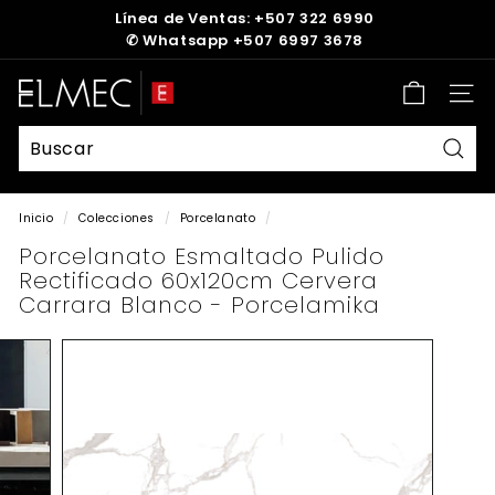
Ir
Línea de Ventas: +507 322 6990
directamente
✆
Whatsapp +507 6997 3678
diapositivas
al
pausa
contenido
E
Nave
L
M
E
Busc
C
Inicio
/
Colecciones
/
Porcelanato
/
Porcelanato Esmaltado Pulido
Rectificado 60x120cm Cervera
Carrara Blanco - Porcelamika