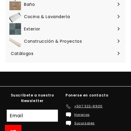
menú
Baño
Expandir
menú
Cocina & Lavandería
Expandir
menú
Exterior
Expandir
menú
Construcción & Proyectos
Expandir
menú
Catálogos
Suscríbete a nuestro
Ponerse en contacto
Newsletter
+507 322-6900
Suscríbete
Horarios
a
Sucursales
nuestra
lista