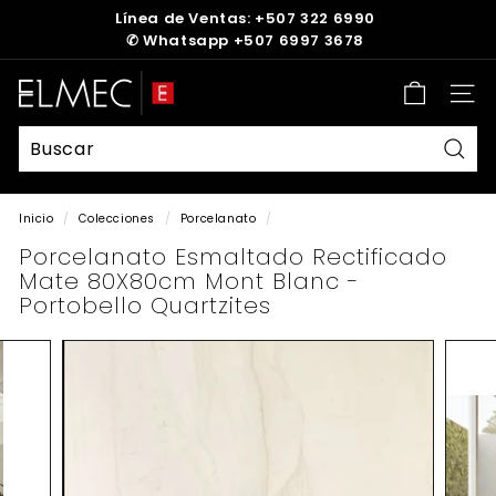
Ir
Línea de Ventas: +507 322 6990
directamente
✆
Whatsapp +507 6997 3678
diapositivas
al
pausa
contenido
E
Nave
L
M
E
Busc
C
Inicio
/
Colecciones
/
Porcelanato
/
Porcelanato Esmaltado Rectificado
Mate 80X80cm Mont Blanc -
Portobello Quartzites