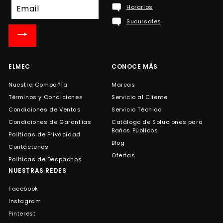
Suscríbete
Horarios
a
Sucursales
nuestra
lista
de
correo
ELMEC
CONOCE MÁS
Nuestra Compañía
Marcas
Términos y Condiciones
Servicio al Cliente
Condiciones de Ventas
Servicio Técnico
Condiciones de Garantías
Catálogo de Soluciones para
Baños Públicos
Políticas de Privacidad
Blog
Contáctenos
Ofertas
Políticas de Despachos
NUESTRAS REDES
Facebook
Instagram
Pinterest