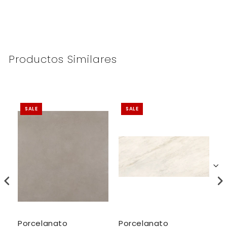
Productos Similares
SALE
SALE
Porcelanato
Porcelanato
P