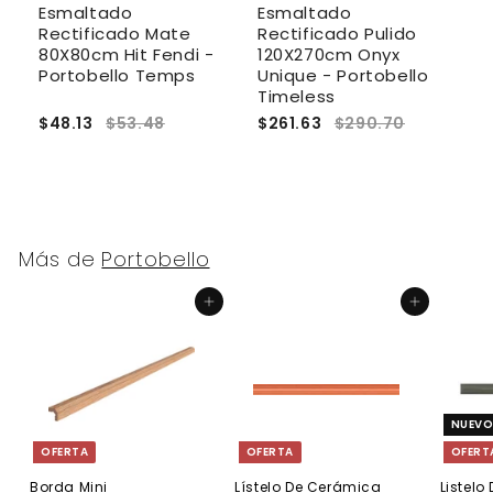
Esmaltado
Esmaltado
E
cm
Rectificado Mate
Rectificado Pulido
R
80X80cm Hit Fendi -
120X270cm Onyx
1
Portobello Temps
Unique - Portobello
P
Timeless
$48.13
$53.48
$261.63
$290.70
$
Más de
Portobello
Agregar al carrito
Agregar al carrito
NUEV
OFERTA
OFERTA
OFERT
Borda Mini
Lístelo De Cerámica
Listel