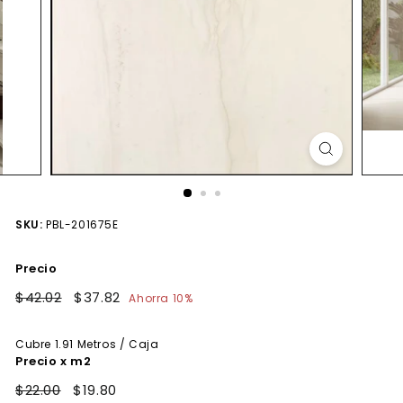
SKU:
PBL-201675E
Precio
Precio
$42.02
$42.02
Precio
$37.82
$37.82
Ahorra 10%
habitual
de
oferta
Cubre
1.91
Metros / Caja
Precio x m2
$22.00
$19.80