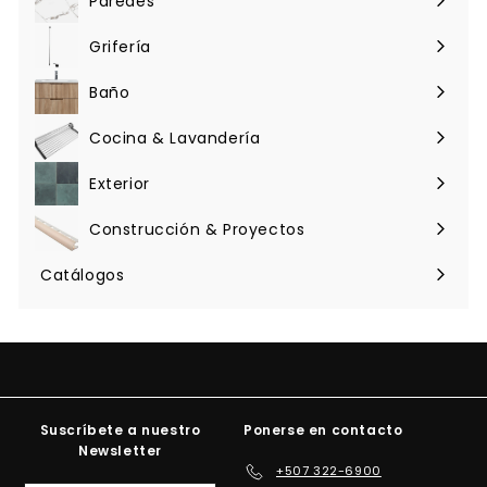
Paredes
Expandir
menú
Grifería
Expandir
menú
Baño
Expandir
menú
Cocina & Lavandería
Expandir
menú
Exterior
Expandir
menú
Construcción & Proyectos
Expandir
menú
Catálogos
Suscríbete a nuestro
Ponerse en contacto
Newsletter
+507 322-6900